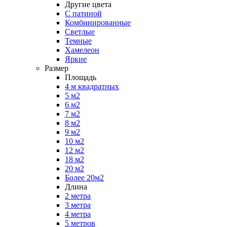
Другие цвета
С патиной
Комбинированные
Светлые
Темные
Хамелеон
Яркие
Размер
Площадь
4 м квадратных
5 м2
6 м2
7 м2
8 м2
9 м2
10 м2
12 м2
18 м2
20 м2
Более 20м2
Длина
2 метра
3 метра
4 метра
5 метров