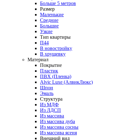
Больше 5 метров
Размер
Маленькие
Средние
Большие
Узкие
Тип квартиры
П44
В новостройку
В хрущевку
Материал
Покрытие
Пластик
ПВХ (Пленка)
Alvic Luxe (АлвикЛюкс)
Шпон
Эмаль
Структура
Из МДФ
Из ЛДСП
Из массива
Из массива дуба
Из массива сосны
Из массива ясеня
Внешний вид