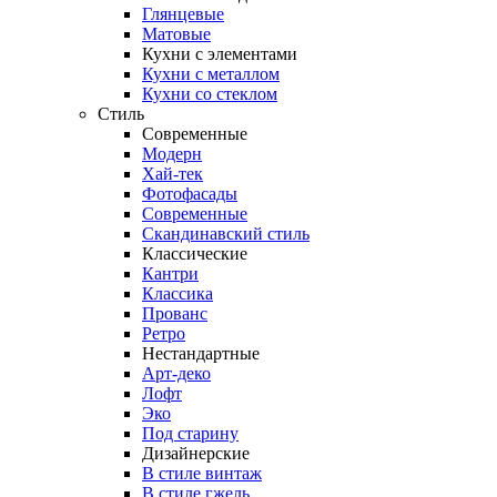
Глянцевые
Матовые
Кухни с элементами
Кухни с металлом
Кухни со стеклом
Стиль
Современные
Модерн
Хай-тек
Фотофасады
Современные
Скандинавский стиль
Классические
Кантри
Классика
Прованс
Ретро
Нестандартные
Арт-деко
Лофт
Эко
Под старину
Дизайнерские
В стиле винтаж
В стиле гжель