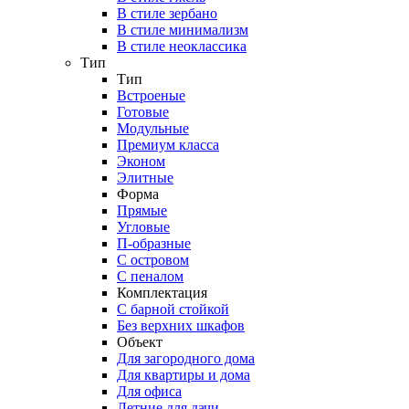
В стиле зербано
В стиле минимализм
В стиле неоклассика
Тип
Тип
Встроеные
Готовые
Модульные
Премиум класса
Эконом
Элитные
Форма
Прямые
Угловые
П-образные
С островом
С пеналом
Комплектация
C барной стойкой
Без верхних шкафов
Объект
Для загородного дома
Для квартиры и дома
Для офиса
Летние для дачи