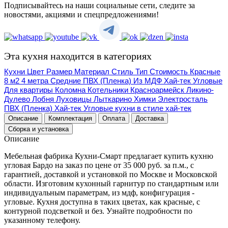
Подписывайтесь на наши социальные сети, следите за
новостями, акциями и спецпредложениями!
Эта кухня находится в категориях
Кухни
Цвет
Размер
Материал
Стиль
Тип
Стоимость
Красные
8 м2
4 метра
Средние
ПВХ (Пленка)
Из МДФ
Хай-тек
Угловые
Для квартиры
Коломна
Котельники
Красноармейск
Ликино-
Дулево
Лобня
Луховицы
Лыткарино
Химки
Электросталь
ПВХ (Пленка)
Хай-тек
Угловые кухни в стиле хай-тек
Описание
Комплектация
Оплата
Доставка
Сборка и установка
Описание
Мебельная фабрика Кухни-Смарт предлагает купить кухню
угловая Бардо на заказ по цене от 35 000 руб. за п.м., с
гарантией, доставкой и установкой по Москве и Московской
области. Изготовим кухонный гарнитур по стандартным или
индивидуальным параметрам, из мдф, конфигурация -
угловые. Кухня доступна в таких цветах, как красные, с
контурной подсветкой и без. Узнайте подробности по
указанному телефону.