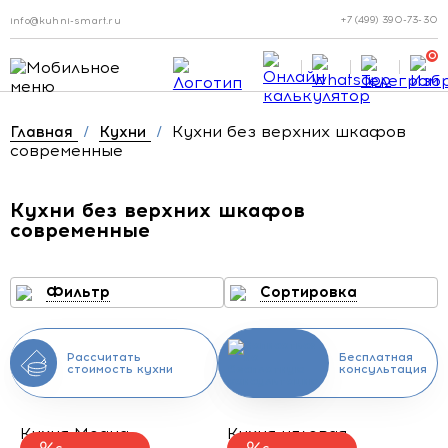
+7 (499) 390-73-30
info@kuhni-smart.ru
0
Кухни без верхних шкафов
Главная
/
Кухни
/
современные
Кухни без верхних шкафов
современные
Фильтр
Сортировка
Рассчитать
Бесплатная
стоимость кухни
консультация
Кухня Моана
Кухня угловая