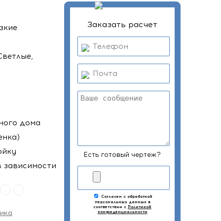
Заказать расчет
зкие
Светлые,
ного дома
енка)
ойку
Есть готовый чертеж?
(в зависимости
Согласен с обработкой
персональных данных в
соответствии с
Политикой
ика
конфиденциальности