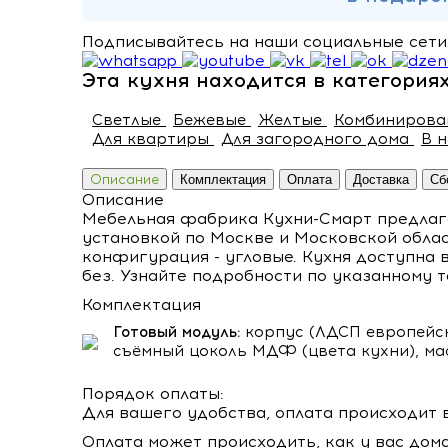
Подписывайтесь на наши социальные сети,
Эта кухня находится в категория
Светлые
Бежевые
Желтые
Комбиниров
Для квартиры
Для загородного дома
В 
Описание
Комплектация
Оплата
Доставка
Сб
Описание
Мебельная фабрика Кухни-Смарт предлагае
установкой по Москве и Московской обла
конфигурация - угловые. Кухня доступна в
без. Узнайте подробности по указанному 
Комплектация
Готовый модуль:
корпус (ЛДСП европейск
съёмный цоколь МДФ (цвета кухни), ма
Порядок оплаты:
Для вашего удобства, оплата происходит в
Оплата может происходить, как у вас дом