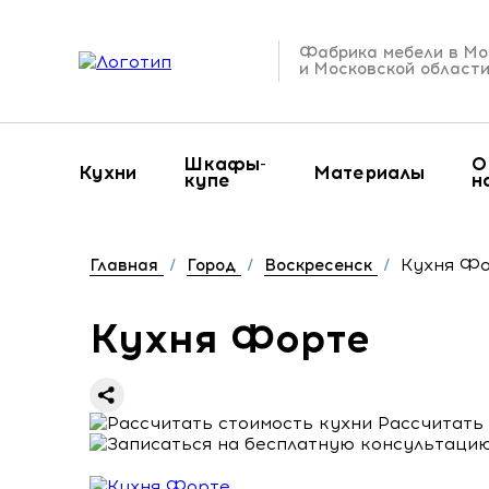
Фабрика мебели в Мо
и Московской област
Шкафы-
О
Кухни
Материалы
купе
н
Кухня Ф
Главная
/
Город
/
Воскресенск
/
Кухня Форте
Рассчитать 