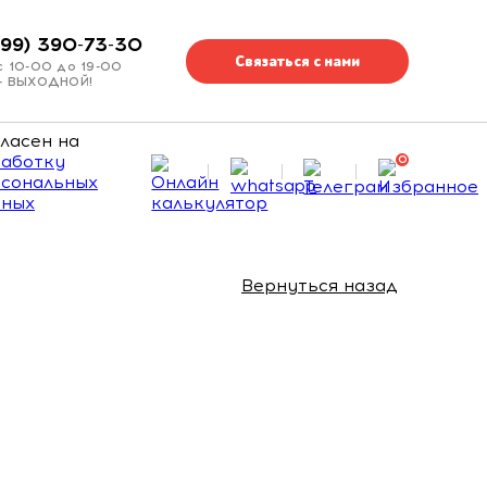
499) 390-73-30
Связаться с нами
с 10-00 до 19-00
 - ВЫХОДНОЙ!
ласен на
аботку
0
сональных
нных
Вернуться назад