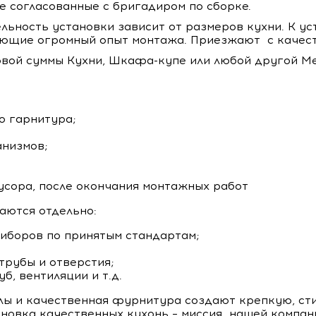
е согласованные с бригадиром по сборке.
ельность установки зависит от размеров кухни. К у
меющие огромный опыт монтажа. Приезжают с качес
овой суммы Кухни, Шкафа-купе или любой другой Ме
о гарнитура;
низмов;
усора, после окончания монтажных работ
аются отдельно:
иборов по принятым стандартам;
трубы и отверстия;
б, вентиляции и т.д.
лы и качественная фурнитура создают крепкую, ст
новка качественных кухонь – миссия нашей компан