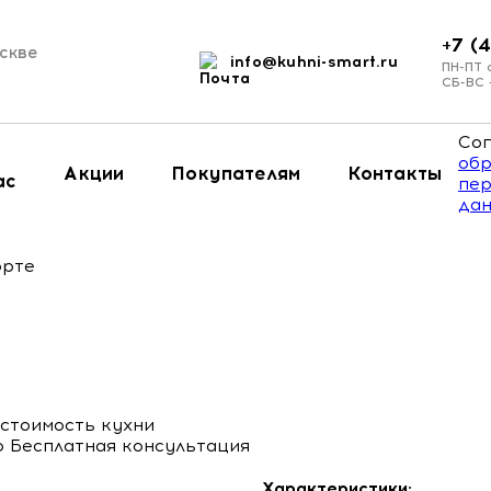
+7 (
скве
info@kuhni-smart.ru
и
ПН-ПТ 
СБ-ВС
Сог
обр
Акции
Покупателям
Контакты
ас
пер
да
орте
стоимость кухни
Бесплатная консультация
Характеристики: