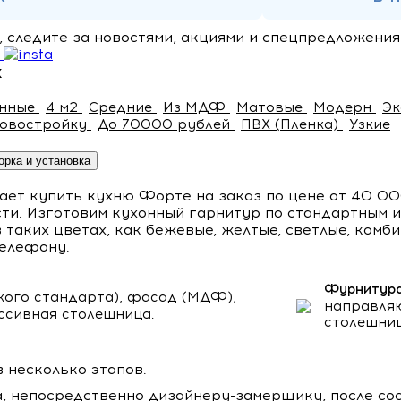
 следите за новостями, акциями и спецпредложения
х
анные
4 м2
Средние
Из МДФ
Матовые
Модерн
Э
новостройку
До 70000 рублей
ПВХ (Пленка)
Узкие
орка и установка
т купить кухню Форте на заказ по цене от 40 000 р
сти. Изготовим кухонный гарнитур по стандартным 
 таких цветах, как бежевые, желтые, светлые, комб
телефону.
Фурнитура
ого стандарта), фасад (МДФ),
направляю
ссивная столешница.
столешниц
 несколько этапов.
а, непосредственно дизайнеру-замерщику, после сос