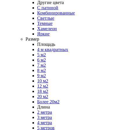
Другие цвета
С патиной
Комбинированные
Светлые
Темные
Хамелеон
Яркие
Размер
Площадь
4 м квадратных
5 м2
6 м2
7 м2
8 м2
9 м2
10 м2
12 м2
18 м2
20 м2
Более 20м2
Длина
2 метра
3 метра
4 метра
5 метров