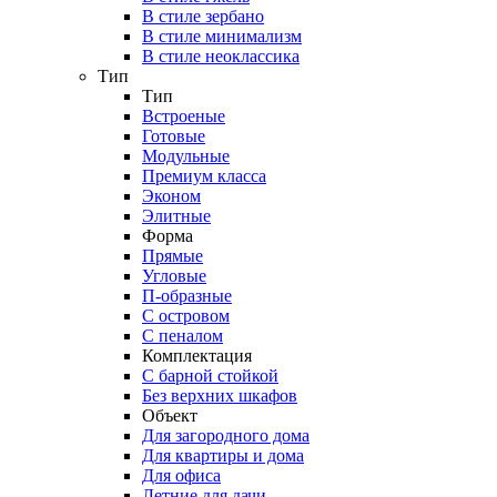
В стиле зербано
В стиле минимализм
В стиле неоклассика
Тип
Тип
Встроеные
Готовые
Модульные
Премиум класса
Эконом
Элитные
Форма
Прямые
Угловые
П-образные
С островом
С пеналом
Комплектация
C барной стойкой
Без верхних шкафов
Объект
Для загородного дома
Для квартиры и дома
Для офиса
Летние для дачи