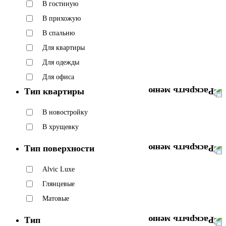
В гостиную
В прихожую
В спальню
Для квартиры
Для одежды
Для офиса
Тип квартиры
В новостройку
В хрущевку
Тип поверхности
Alvic Luxe
Глянцевые
Матовые
Тип