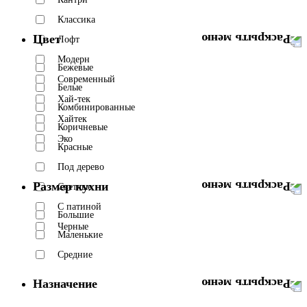
Классика
Цвет
Лофт
Модерн
Бежевые
Современный
Белые
Хай-тек
Комбинированные
Хайтек
Коричневые
Эко
Красные
Под дерево
Размер кухни
Светлые
С патиной
Большие
Черные
Маленькие
Средние
Назначение