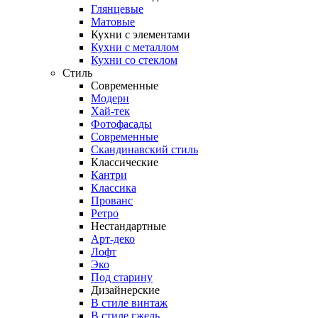
Глянцевые
Матовые
Кухни с элементами
Кухни с металлом
Кухни со стеклом
Стиль
Современные
Модерн
Хай-тек
Фотофасады
Современные
Скандинавский стиль
Классические
Кантри
Классика
Прованс
Ретро
Нестандартные
Арт-деко
Лофт
Эко
Под старину
Дизайнерские
В стиле винтаж
В стиле гжель