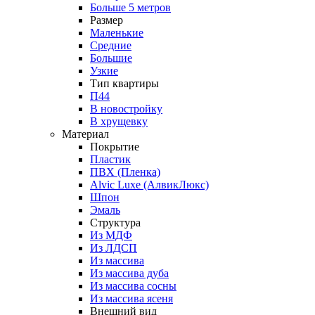
Больше 5 метров
Размер
Маленькие
Средние
Большие
Узкие
Тип квартиры
П44
В новостройку
В хрущевку
Материал
Покрытие
Пластик
ПВХ (Пленка)
Alvic Luxe (АлвикЛюкс)
Шпон
Эмаль
Структура
Из МДФ
Из ЛДСП
Из массива
Из массива дуба
Из массива сосны
Из массива ясеня
Внешний вид