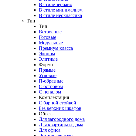
В стиле зербано
В стиле минимализм
В стиле неоклассика
Тип
Тип
Встроеные
Готовые
Модульные
Премиум класса
Эконом
Элитные
Форма
Прямые
Угловые
П-образные
С островом
С пеналом
Комплектация
C барной стойкой
Без верхних шкафов
Объект
Для загородного дома
Для квартиры и дома
Для офиса
Летние для дачи