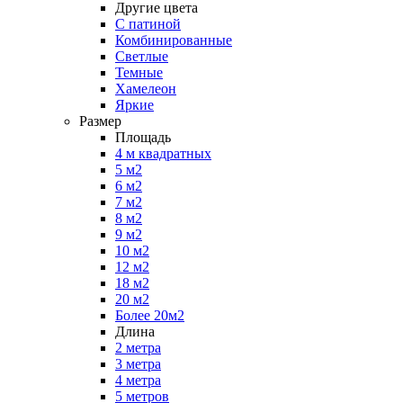
Другие цвета
С патиной
Комбинированные
Светлые
Темные
Хамелеон
Яркие
Размер
Площадь
4 м квадратных
5 м2
6 м2
7 м2
8 м2
9 м2
10 м2
12 м2
18 м2
20 м2
Более 20м2
Длина
2 метра
3 метра
4 метра
5 метров