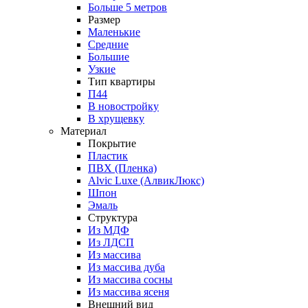
Больше 5 метров
Размер
Маленькие
Средние
Большие
Узкие
Тип квартиры
П44
В новостройку
В хрущевку
Материал
Покрытие
Пластик
ПВХ (Пленка)
Alvic Luxe (АлвикЛюкс)
Шпон
Эмаль
Структура
Из МДФ
Из ЛДСП
Из массива
Из массива дуба
Из массива сосны
Из массива ясеня
Внешний вид