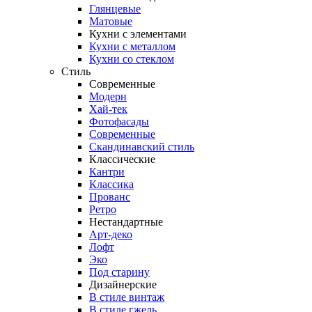
Глянцевые
Матовые
Кухни с элементами
Кухни с металлом
Кухни со стеклом
Стиль
Современные
Модерн
Хай-тек
Фотофасады
Современные
Скандинавский стиль
Классические
Кантри
Классика
Прованс
Ретро
Нестандартные
Арт-деко
Лофт
Эко
Под старину
Дизайнерские
В стиле винтаж
В стиле гжель