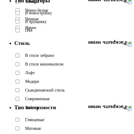
Тип квартиры
Темные
Черно-белые
В новостройку
Черные
В хрущевку
Яркие
П44
Стиль
В стиле зебрано
В стиле минимализм
Лофт
Модерн
Скандинавский стиль
Современные
Тип поверхности
Хай-тек
Глянцевые
Матовые