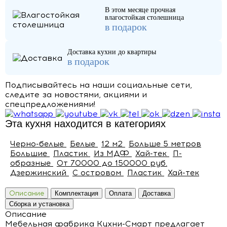
В этом месяце прочная
влагостойкая столешница
в подарок
Доставка кухни до квартиры
в подарок
Подписывайтесь на наши социальные сети,
следите за новостями, акциями и
спецпредложениями!
Эта кухня находится в категориях
Черно-белые
Белые
12 м2
Больше 5 метров
Большие
Пластик
Из МДФ
Хай-тек
П-
образные
От 70000 до 150000 руб.
Дзержинский
С островом
Пластик
Хай-тек
Описание
Комплектация
Оплата
Доставка
Сборка и установка
Описание
Мебельная фабрика Кухни-Смарт предлагает