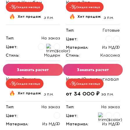
Кухня Колибри
Кухня Зов
Скидка месяца
Скидка месяца
от 34 000 ₽
от 34 000 ₽
Хит продаж
Хит продаж
за п.м.
за п.м.
Тип:
Готовые
Тип:
На заказ
Цвет:
Цвет:
Материал:
Из МДФ
Стиль:
Модерн
Стиль:
Классика
Заказать расчет
Заказать расчет
Кухня Зенна
Кухня Юнона угловая
Скидка месяца
Скидка месяца
от 35 000 ₽
от 34 000 ₽
Хит продаж
за п.м.
за п.м.
Тип:
На заказ
Тип:
На заказ
Цвет:
Цвет:
Материал:
Из МДФ
Материал:
Из МДФ