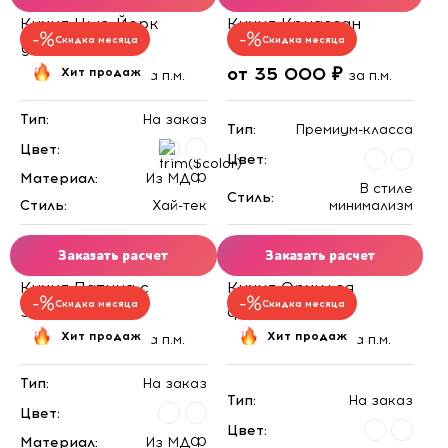
Кухня Нью-Йорк
Кухня Круассан
Скидка месяца
Скидка месяца
угловая
от 35 000 ₽
от 35 000 ₽
Хит продаж
за п.м.
за п.м.
Тип:
На заказ
Тип:
Премиум-класса
Цвет:
Цвет:
Материал:
Из МДФ
В стиле
Стиль:
Стиль:
Хай-тек
минимализм
Заказать расчет
Заказать расчет
Кухня Патина с
Кухня Орхидея
Скидка месяца
Скидка месяца
золотом
фотопечать
от 34 000 ₽
от 36 000 ₽
Хит продаж
Хит продаж
за п.м.
за п.м.
Тип:
На заказ
Тип:
На заказ
Цвет:
Цвет:
Материал:
Из МДФ