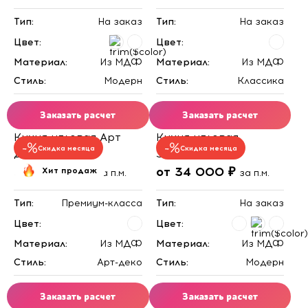
Тип:
На заказ
Тип:
На заказ
Цвет:
Цвет:
Материал:
Из МДФ
Материал:
Из МДФ
Стиль:
Модерн
Стиль:
Классика
Заказать расчет
Заказать расчет
Кухня угловая Арт
Кухня угловая
Скидка месяца
Скидка месяца
Деко (12 м²)
Эллегия
от 39 000 ₽
от 34 000 ₽
Хит продаж
за п.м.
за п.м.
Тип:
Премиум-класса
Тип:
На заказ
Цвет:
Цвет:
Материал:
Из МДФ
Материал:
Из МДФ
Стиль:
Арт-деко
Стиль:
Модерн
Заказать расчет
Заказать расчет