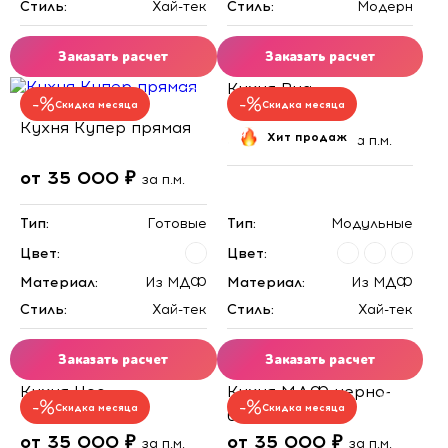
Стиль:
Хай-тек
Стиль:
Модерн
Заказать расчет
Заказать расчет
Кухня Виа
Скидка месяца
Скидка месяца
Кухня Купер прямая
от 34 000 ₽
Хит продаж
за п.м.
от 35 000 ₽
за п.м.
Тип:
Готовые
Тип:
Модульные
Цвет:
Цвет:
Материал:
Из МДФ
Материал:
Из МДФ
Стиль:
Хай-тек
Стиль:
Хай-тек
Заказать расчет
Заказать расчет
Кухня Нео
Кухня МДФ черно-
Скидка месяца
Скидка месяца
белая
от 35 000 ₽
от 35 000 ₽
за п.м.
за п.м.