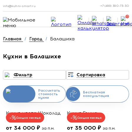
+7 (499) 390-73-30
info@kuhni-smart.ru
0
Балашиха
Главная
/
Город
/
Кухни в Балашихе
Фильтр
Сортировка
Рассчитать
Бесплатная
стоимость
консультация
кухни
Кухня цвета Шоколад
Кухня Гемма
Скидка месяца
Скидка месяца
от 34 000 ₽
от 35 000 ₽
за п.м.
за п.м.