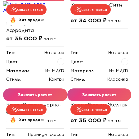
Кухня угловая Сити
Скидка месяца
Скидка месяца
от 34 000 ₽
Хит продаж
за п.м.
Кухня угловая
Афродита
от 35 000 ₽
за п.м.
Тип:
На заказ
Тип:
На заказ
Цвет:
Цвет:
Материал:
Из МДФ
Материал:
Из МДФ
Стиль:
Кантри
Стиль:
Классика
Заказать расчет
Заказать расчет
Кухня Зодиак черно-
Кухня Солана Желтая
Скидка месяца
Скидка месяца
белая
от 34 000 ₽
от 35 000 ₽
Хит продаж
за п.м.
за п.м.
Тип:
Премиум-класса
Тип:
На заказ