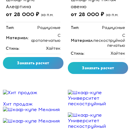
Алефтина
авеню
от 28 000 ₽
от 28 000 ₽
за п.м.
за п.м.
Тип:
Радиусные
Тип:
Радиусные
C
C
Материал:
фотопечатью
Материал:
пескоструйной
печатью
Стиль:
Хайтек
Стиль:
Хайтек
Заказать расчет
Заказать расчет
Скидка месяца
Скидка месяца
Хит продаж