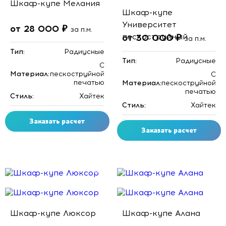
Шкаф-купе Мелания
Шкаф-купе
Университет
от 28 000 ₽
за п.м.
пескоструйный
от 30 000 ₽
за п.м.
Тип:
Радиусные
Тип:
Радиусные
C
Материал:
пескоструйной
C
печатью
Материал:
пескоструйной
печатью
Стиль:
Хайтек
Стиль:
Хайтек
Заказать расчет
Заказать расчет
Скидка месяца
Скидка месяца
Шкаф-купе Люксор
Шкаф-купе Алана