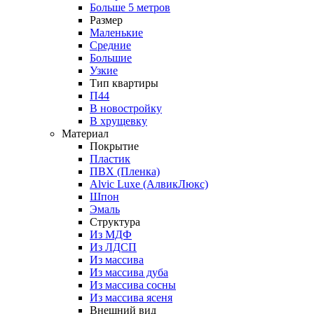
Больше 5 метров
Размер
Маленькие
Средние
Большие
Узкие
Тип квартиры
П44
В новостройку
В хрущевку
Материал
Покрытие
Пластик
ПВХ (Пленка)
Alvic Luxe (АлвикЛюкс)
Шпон
Эмаль
Структура
Из МДФ
Из ЛДСП
Из массива
Из массива дуба
Из массива сосны
Из массива ясеня
Внешний вид