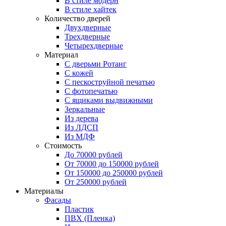
В стиле модерн
В стиле хайтек
Количество дверей
Двухдверные
Трехдверные
Четырехдверные
Материал
C дверьми Ротанг
C кожей
C пескоструйной печатью
C фотопечатью
C ящиками выдвижными
Зеркальные
Из дерева
Из ЛДСП
Из МДФ
Стоимость
До 70000 рублей
От 70000 до 150000 рублей
От 150000 до 250000 рублей
От 250000 рублей
Материалы
Фасады
Пластик
ПВХ (Пленка)