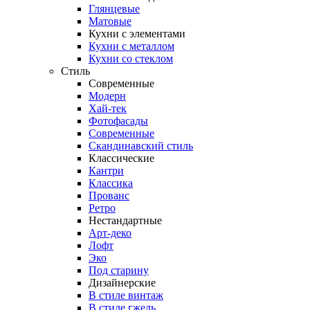
Глянцевые
Матовые
Кухни с элементами
Кухни с металлом
Кухни со стеклом
Стиль
Современные
Модерн
Хай-тек
Фотофасады
Современные
Скандинавский стиль
Классические
Кантри
Классика
Прованс
Ретро
Нестандартные
Арт-деко
Лофт
Эко
Под старину
Дизайнерские
В стиле винтаж
В стиле гжель