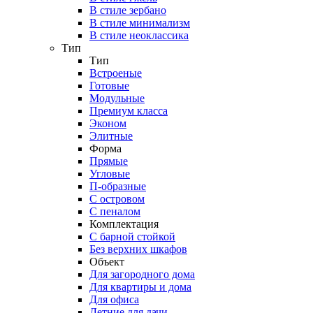
В стиле зербано
В стиле минимализм
В стиле неоклассика
Тип
Тип
Встроеные
Готовые
Модульные
Премиум класса
Эконом
Элитные
Форма
Прямые
Угловые
П-образные
С островом
С пеналом
Комплектация
C барной стойкой
Без верхних шкафов
Объект
Для загородного дома
Для квартиры и дома
Для офиса
Летние для дачи