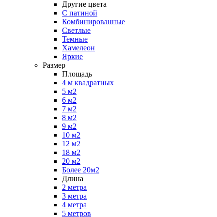
Другие цвета
С патиной
Комбинированные
Светлые
Темные
Хамелеон
Яркие
Размер
Площадь
4 м квадратных
5 м2
6 м2
7 м2
8 м2
9 м2
10 м2
12 м2
18 м2
20 м2
Более 20м2
Длина
2 метра
3 метра
4 метра
5 метров