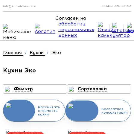
+7 (499) 390-73-30
info@kuhni-smart.ru
Согласен на
обработку
персональных
данных
Эко
Главная
/
Кухни
/
Кухни Эко
Фильтр
Сортировка
Рассчитать
Бесплатная
стоимость
консультация
кухни
Кухня Джуана
Кухня Демини