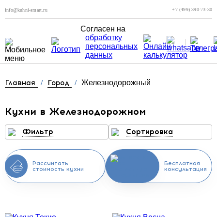
+7 (499) 390-73-30
info@kuhni-smart.ru
Согласен на
обработку
персональных
данных
Главная
/
Город
/
Железнодорожный
Кухни в Железнодорожном
Фильтр
Сортировка
Рассчитать
Бесплатная
стоимость кухни
консультация
Скидка месяца
Скидка месяца