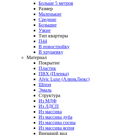
Больше 5 метров
Размер
Маленькие
Средние
Большие
Узкие
Тип квартиры
П44
В новостройку
В хрущевку
Материал
Покрытие
Пластик
ПВХ (Пленка)
Alvic Luxe (АлвикЛюкс)
Шпон
Эмаль
Структура
Из МДФ
Из ЛДСП
Из массива
Из массива дуба
Из массива сосны
Из массива ясеня
Внешний вид