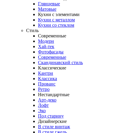
Глянцевые
Матовые
Кухни с элементами
Кухни с металлом
Кухни со стеклом
Стиль
Современные
Модерн
Хай-тек
Фотофасады
Современные
Скандинавский стиль
Классические
Кантри
Классика
Прованс
Ретро
Нестандартные
Арт-деко
Лофт
Эко
Под старину
Дизайнерские
В стиле винтаж
В стиле гжель