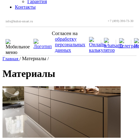
Гарантия
Контакты
+7 (499) 390-73-30
info@kuhni-smart.ru
Согласен на
обработку
персональных
данных
Материалы
Главная
/
/
Материалы