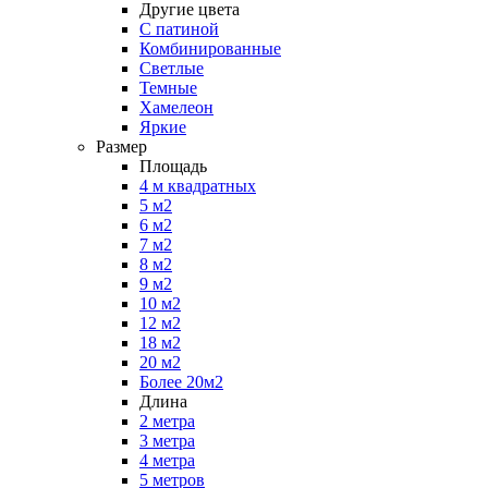
Другие цвета
С патиной
Комбинированные
Светлые
Темные
Хамелеон
Яркие
Размер
Площадь
4 м квадратных
5 м2
6 м2
7 м2
8 м2
9 м2
10 м2
12 м2
18 м2
20 м2
Более 20м2
Длина
2 метра
3 метра
4 метра
5 метров