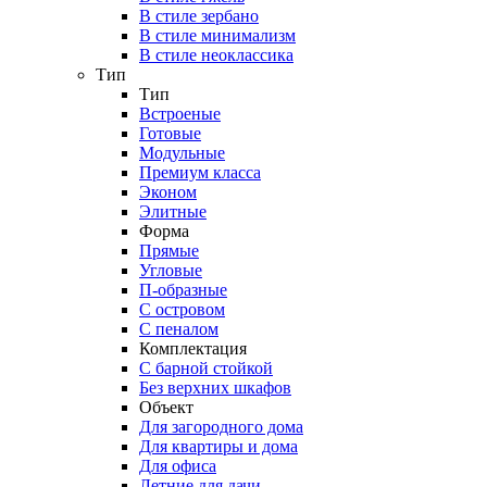
В стиле зербано
В стиле минимализм
В стиле неоклассика
Тип
Тип
Встроеные
Готовые
Модульные
Премиум класса
Эконом
Элитные
Форма
Прямые
Угловые
П-образные
С островом
С пеналом
Комплектация
C барной стойкой
Без верхних шкафов
Объект
Для загородного дома
Для квартиры и дома
Для офиса
Летние для дачи