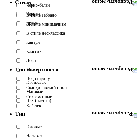
Стиль
Черно-белые
Черные
В стиле зебрано
Яркие
В стиле минимализм
В стиле неоклассика
Кантри
Классика
Лофт
Тип поверхности
Модерн
Под старину
Глянцевые
Скандинавский стиль
Матовые
Современные
Пвх (пленка)
Хай-тек
Тип
Готовые
На заказ