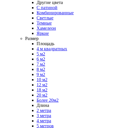
Другие цвета
С патиной
Комбинированные
Светлые
Темные
Хамелеон
Яркие
Размер
Площадь
4 м квадратных
5 м2
6 м2
7 м2
8 м2
9 м2
10 м2
12 м2
18 м2
20 м2
Более 20м2
Длина
2 метра
3 метра
4 метра
5 метров