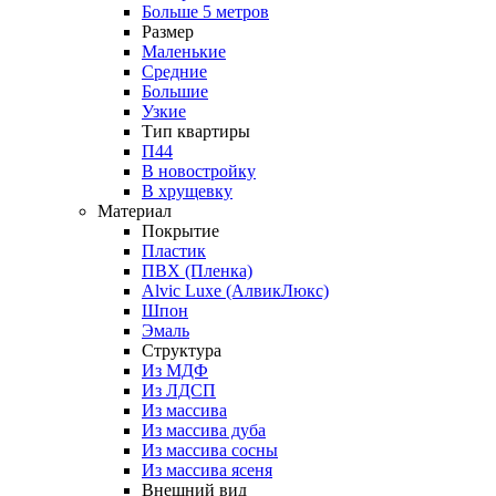
Больше 5 метров
Размер
Маленькие
Средние
Большие
Узкие
Тип квартиры
П44
В новостройку
В хрущевку
Материал
Покрытие
Пластик
ПВХ (Пленка)
Alvic Luxe (АлвикЛюкс)
Шпон
Эмаль
Структура
Из МДФ
Из ЛДСП
Из массива
Из массива дуба
Из массива сосны
Из массива ясеня
Внешний вид