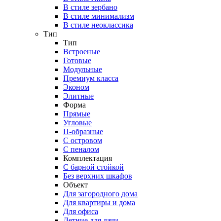
В стиле зербано
В стиле минимализм
В стиле неоклассика
Тип
Тип
Встроеные
Готовые
Модульные
Премиум класса
Эконом
Элитные
Форма
Прямые
Угловые
П-образные
С островом
С пеналом
Комплектация
C барной стойкой
Без верхних шкафов
Объект
Для загородного дома
Для квартиры и дома
Для офиса
Летние для дачи