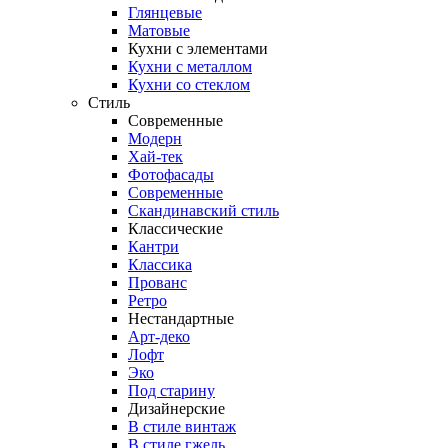
Глянцевые
Матовые
Кухни с элементами
Кухни с металлом
Кухни со стеклом
Стиль
Современные
Модерн
Хай-тек
Фотофасады
Современные
Скандинавский стиль
Классические
Кантри
Классика
Прованс
Ретро
Нестандартные
Арт-деко
Лофт
Эко
Под старину
Дизайнерские
В стиле винтаж
В стиле гжель