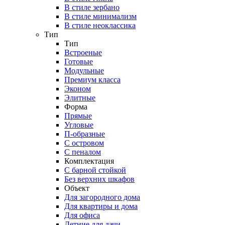
В стиле зербано
В стиле минимализм
В стиле неоклассика
Тип
Тип
Встроеные
Готовые
Модульные
Премиум класса
Эконом
Элитные
Форма
Прямые
Угловые
П-образные
С островом
С пеналом
Комплектация
C барной стойкой
Без верхних шкафов
Объект
Для загородного дома
Для квартиры и дома
Для офиса
Летние для дачи