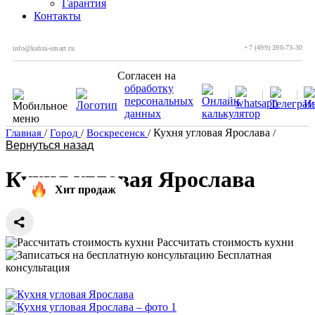
Гарантия
Контакты
+7 (499) 390-73-30
info@kuhni-smart.ru
Согласен на
обработку
персональных
данных
Кухня угловая Ярослава
Главная
/
Город
/
Воскресенск
/
/
Вернуться назад
Кухня угловая Ярослава
Хит продаж
Рассчитать стоимость кухни
Бесплатная
консультация