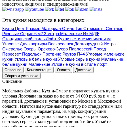
новостями, акциями и спецпредложениями!
Эта кухня находится в категориях
Кухни
Цвет
Размер
Материал
Стиль
Тип
Стоимость
Светлые
Розовые
Серые
6 м2
3 метра
Маленькие
Из МДФ
Скандинавский стиль
Лофт
Кухни в стиле минимализм
Угловые
Для квартиры
Воскресенск
Долгопрудный
Истра
Ожерелье
Озеры
Орехово-Зуево
Павловский Посад
Пересвет
Подольск
Протвино
Реутов
П44
Угловые маленькие
кухни
Угловые белые кухни
Угловые серые кухни
Маленькие
белые кухни
Маленькие
Угловые кухни в стиле лофт
Описание
Комплектация
Оплата
Доставка
Сборка и установка
Описание
Мебельная фабрика Кухни-Смарт предлагает купить кухню
угловая Ярослава на заказ по цене от 34 000 руб. за п.м., с
гарантией, доставкой и установкой по Москве и Московской
области. Изготовим кухонный гарнитур по стандартным или
индивидуальным параметрам, из мдф, конфигурация -
угловые. Кухня доступна в таких цветах, как розовые,
светлые, серые , с контурной подсветкой и без. Узнайте
подробности по указанному телефону.