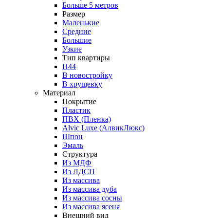
Больше 5 метров
Размер
Маленькие
Средние
Большие
Узкие
Тип квартиры
П44
В новостройку
В хрущевку
Материал
Покрытие
Пластик
ПВХ (Пленка)
Alvic Luxe (АлвикЛюкс)
Шпон
Эмаль
Структура
Из МДФ
Из ЛДСП
Из массива
Из массива дуба
Из массива сосны
Из массива ясеня
Внешний вид