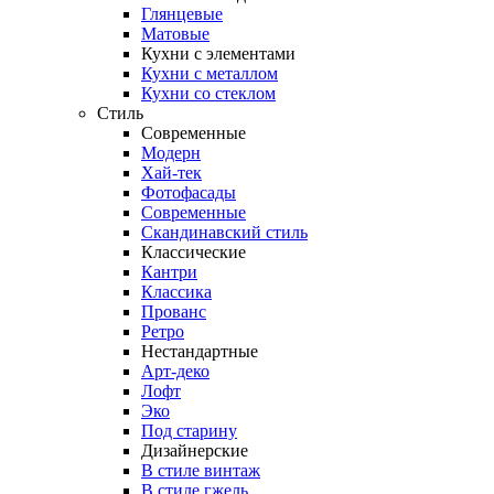
Глянцевые
Матовые
Кухни с элементами
Кухни с металлом
Кухни со стеклом
Стиль
Современные
Модерн
Хай-тек
Фотофасады
Современные
Скандинавский стиль
Классические
Кантри
Классика
Прованс
Ретро
Нестандартные
Арт-деко
Лофт
Эко
Под старину
Дизайнерские
В стиле винтаж
В стиле гжель