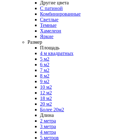
Другие цвета
С патиной
Комбинированные
Светлые
Темные
Хамелеон
Яркие
Размер
Площадь
4 м квадратных
5 м2
6 м2
7 м2
8 м2
9 м2
10 м2
12 м2
18 м2
20 м2
Более 20м2
Длина
2 метра
3 метра
4 метра
5 метров