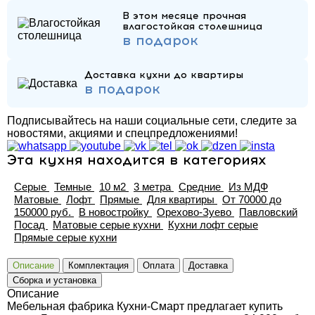
В этом месяце прочная
влагостойкая столешница
в подарок
Доставка кухни до квартиры
в подарок
Подписывайтесь на наши социальные сети, следите за
новостями, акциями и спецпредложениями!
Эта кухня находится в категориях
Серые
Темные
10 м2
3 метра
Средние
Из МДФ
Матовые
Лофт
Прямые
Для квартиры
От 70000 до
150000 руб.
В новостройку
Орехово-Зуево
Павловский
Посад
Матовые серые кухни
Кухни лофт серые
Прямые серые кухни
Описание
Комплектация
Оплата
Доставка
Сборка и установка
Описание
Мебельная фабрика Кухни-Смарт предлагает купить