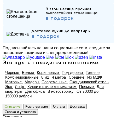
В этом месяце прочная
влагостойкая столешница
в подарок
Доставка кухни до квартиры
в подарок
Подписывайтесь на наши социальные сети, следите за
новостями, акциями и спецпредложениями!
Эта кухня находится в категориях
Черные
Белые
Коричневые
Под дерево
Темные
Комбинированные
8 м2
4 метра
Средние
Из МДФ
Матовые
Модерн
Современные
Скандинавский стиль
Эко
Лофт
Кухни в стиле минимализм
Прямые
Для
квартиры
Для офиса
В новостройку
От 70000 до
150000 рублей
Описание
Комплектация
Оплата
Доставка
Сборка и установка
Описание