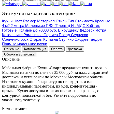
Эта кухня находится в категориях
Кухни
Цвет
Размер
Материал
Стиль
Тип
Стоимость
Красные
4 м2
2 метра
Маленькие
ПВХ (Пленка)
Из МДФ
Хай-тек
Готовые
Прямые
До 70000 руб.
В хрущевку
Дедовск
Истра
Котельники
Раменское
Сергиев Посад
Серпухов
Солнечногорск
Старая Купавна
Ступино
Сходня
Талдом
Прямые маленькие кухни
Описание
Комплектация
Оплата
Доставка
Сборка и установка
Описание
Мебельная фабрика Кухни-Смарт предлагает купить кухню
Малышка на заказ по цене от 35 000 руб. за п.м., с гарантией,
доставкой и установкой по Москве и Московской области.
Изготовим кухонный гарнитур по стандартным или
индивидуальным параметрам, из мдф, конфигурация -
прямые. Кухня доступна в таких цветах, как красные, с
контурной подсветкой и без. Узнайте подробности по
указанному телефону.
Комплектация