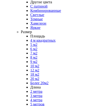
Другие цвета
С патиной
Комбинированные
Светлые
Темные
Хамелеон
Яркие
Размер
Площадь
4 м квадратных
5 м2
6 м2
7 м2
8 м2
9 м2
10 м2
12 м2
18 м2
20 м2
Более 20м2
Длина
2 метра
3 метра
4 метра
5 метров