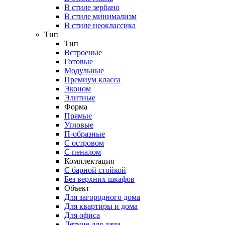
В стиле зербано
В стиле минимализм
В стиле неоклассика
Тип
Тип
Встроеные
Готовые
Модульные
Премиум класса
Эконом
Элитные
Форма
Прямые
Угловые
П-образные
С островом
С пеналом
Комплектация
C барной стойкой
Без верхних шкафов
Объект
Для загородного дома
Для квартиры и дома
Для офиса
Летние для дачи