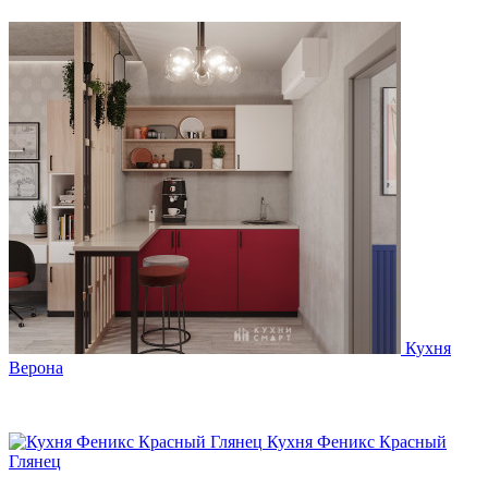
Кухня
Верона
Кухня Феникс Красный
Глянец