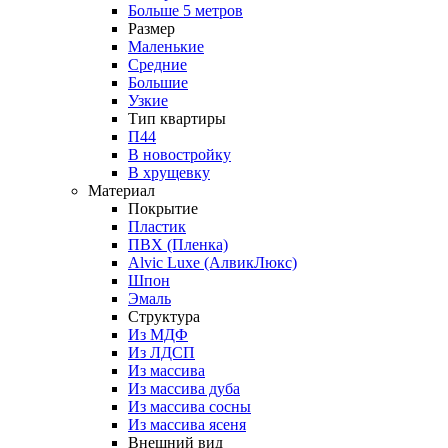
Больше 5 метров
Размер
Маленькие
Средние
Большие
Узкие
Тип квартиры
П44
В новостройку
В хрущевку
Материал
Покрытие
Пластик
ПВХ (Пленка)
Alvic Luxe (АлвикЛюкс)
Шпон
Эмаль
Структура
Из МДФ
Из ЛДСП
Из массива
Из массива дуба
Из массива сосны
Из массива ясеня
Внешний вид