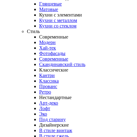
Глянцевые
Матовые
Кухни с элементами
Кухни с металлом
Кухни со стеклом
Стиль
Современные
Модерн
Хай-тек
Фотофасады
Современные
Скандинавский стиль
Классические
Кантри
Классика
Прованс
Ретро
Нестандартные
Арт-деко
Лофт
Эко
Под старину
Дизайнерские
В стиле винтаж
В стиле гжель