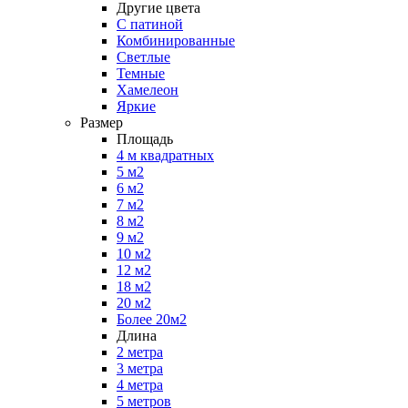
Другие цвета
С патиной
Комбинированные
Светлые
Темные
Хамелеон
Яркие
Размер
Площадь
4 м квадратных
5 м2
6 м2
7 м2
8 м2
9 м2
10 м2
12 м2
18 м2
20 м2
Более 20м2
Длина
2 метра
3 метра
4 метра
5 метров