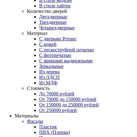
В стиле модерн
В стиле хайтек
Количество дверей
Двухдверные
Трехдверные
Четырехдверные
Материал
C дверьми Ротанг
C кожей
C пескоструйной печатью
C фотопечатью
C ящиками выдвижными
Зеркальные
Из дерева
Из ЛДСП
Из МДФ
Стоимость
До 70000 рублей
От 70000 до 150000 рублей
От 150000 до 250000 рублей
От 250000 рублей
Материалы
Фасады
Пластик
ПВХ (Пленка)