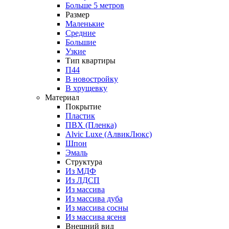
Больше 5 метров
Размер
Маленькие
Средние
Большие
Узкие
Тип квартиры
П44
В новостройку
В хрущевку
Материал
Покрытие
Пластик
ПВХ (Пленка)
Alvic Luxe (АлвикЛюкс)
Шпон
Эмаль
Структура
Из МДФ
Из ЛДСП
Из массива
Из массива дуба
Из массива сосны
Из массива ясеня
Внешний вид