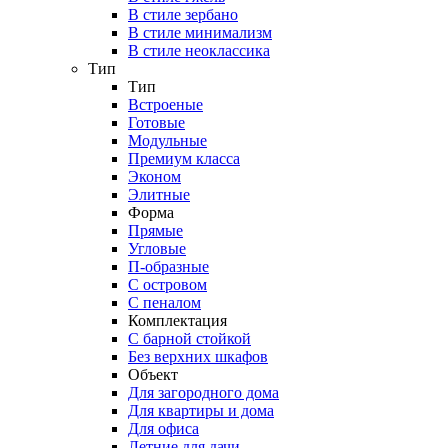
В стиле зербано
В стиле минимализм
В стиле неоклассика
Тип
Тип
Встроеные
Готовые
Модульные
Премиум класса
Эконом
Элитные
Форма
Прямые
Угловые
П-образные
С островом
С пеналом
Комплектация
C барной стойкой
Без верхних шкафов
Объект
Для загородного дома
Для квартиры и дома
Для офиса
Летние для дачи