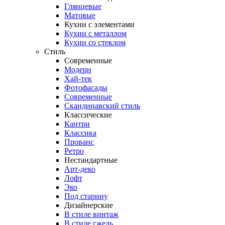
Глянцевые
Матовые
Кухни с элементами
Кухни с металлом
Кухни со стеклом
Стиль
Современные
Модерн
Хай-тек
Фотофасады
Современные
Скандинавский стиль
Классические
Кантри
Классика
Прованс
Ретро
Нестандартные
Арт-деко
Лофт
Эко
Под старину
Дизайнерские
В стиле винтаж
В стиле гжель