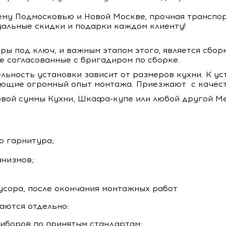
ему Подмосковью и Новой Москве, прочная транспор
уальные скидки и подарки каждом клиенту!
ы под ключ, и важным этапом этого, является сбор
е согласованные с бригадиром по сборке.
ельность установки зависит от размеров кухни. К у
меющие огромный опыт монтажа. Приезжают с качес
овой суммы Кухни, Шкафа-купе или любой другой Ме
о гарнитура;
низмов;
усора, после окончания монтажных работ
аются отдельно:
иборов по принятым стандартам;