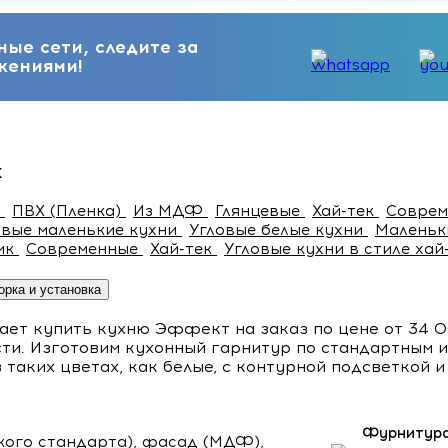
ые сети, следите за
жениями!
х
к
ПВХ (Пленка)
Из МДФ
Глянцевые
Хай-тек
Совре
овые маленькие кухни
Угловые белые кухни
Маленьк
ик
Современные
Хай-тек
Угловые кухни в стиле хай
орка и установка
т купить кухню Эффект на заказ по цене от 34 000 
сти. Изготовим кухонный гарнитур по стандартным 
 таких цветах, как белые, с контурной подсветкой и
Фурнитура
ого стандарта), фасад (МДФ),