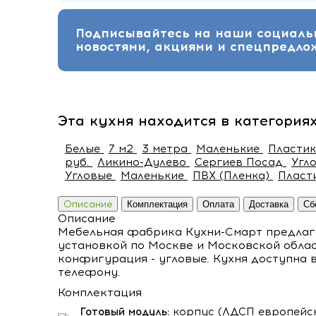
Подписывайтесь на наши социальн
новостями, акциями и спецпредло
Эта кухня находится в категория
Белые
7 м2
3 метра
Маленькие
Пласти
руб.
Ликино-Дулево
Сергиев Посад
Угл
Угловые
Маленькие
ПВХ (Пленка)
Пласт
Описание
Комплектация
Оплата
Доставка
Сб
Описание
Мебельная фабрика Кухни-Смарт предлагае
установкой по Москве и Московской обла
конфигурация - угловые. Кухня доступна в
телефону.
Комплектация
Готовый модуль:
корпус (ЛДСП европейск