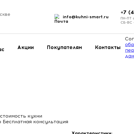
+7 (
скве
info@kuhni-smart.ru
и
ПН-ПТ 
СБ-ВС
Сог
обр
Акции
Покупателям
Контакты
ас
пер
да
стоимость кухни
Бесплатная консультация
Характеристики: