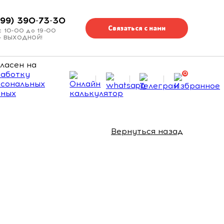
499) 390-73-30
Связаться с нами
с 10-00 до 19-00
 - ВЫХОДНОЙ!
ласен на
аботку
0
сональных
нных
Вернуться назад