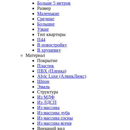
Больше 5 метров
Размер
Маленькие
Средние
Большие
Узкие
Тип квартиры
П44
В новостройку
В хрущевку
Материал
Покрытие
Пластик
ПВХ (Пленка)
Alvic Luxe (АлвикЛюкс)
Шпон
Эмаль
Структура
Из МДФ
Из ЛДСП
Из массива
Из массива дуба
Из массива сосны
Из массива ясеня
Внешний вид