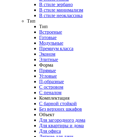
В стиле зербано
В стиле минимализм
В стиле неоклассика
Тип
Тип
Встроеные
Готовые
Модульные
Премиум класса
Эконом
Элитные
Форма
Прямые
Угловые
П-образные
С островом
С пеналом
Комплектация
C барной стойкой
Без верхних шкафов
Объект
Для загородного дома
Для квартиры и дома
Для офиса
Летние для дачи