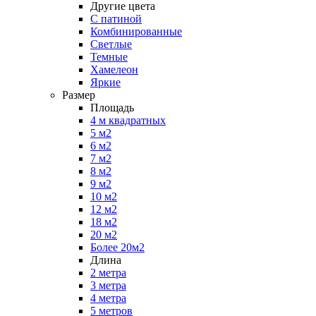
Другие цвета
С патиной
Комбинированные
Светлые
Темные
Хамелеон
Яркие
Размер
Площадь
4 м квадратных
5 м2
6 м2
7 м2
8 м2
9 м2
10 м2
12 м2
18 м2
20 м2
Более 20м2
Длина
2 метра
3 метра
4 метра
5 метров