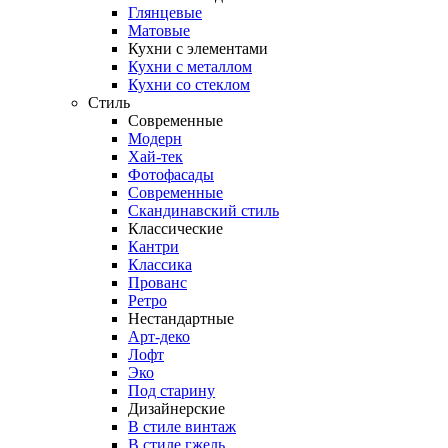
Глянцевые
Матовые
Кухни с элементами
Кухни с металлом
Кухни со стеклом
Стиль
Современные
Модерн
Хай-тек
Фотофасады
Современные
Скандинавский стиль
Классические
Кантри
Классика
Прованс
Ретро
Нестандартные
Арт-деко
Лофт
Эко
Под старину
Дизайнерские
В стиле винтаж
В стиле гжель