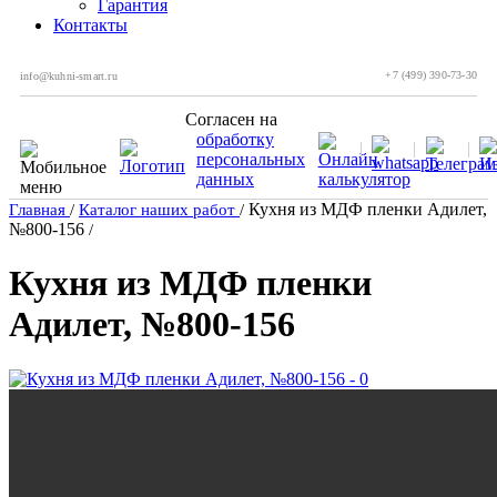
Гарантия
Контакты
+7 (499) 390-73-30
info@kuhni-smart.ru
Согласен на
обработку
персональных
данных
Кухня из МДФ пленки Адилет,
Главная
/
Каталог наших работ
/
№800-156
/
Кухня из МДФ пленки
Адилет, №800-156