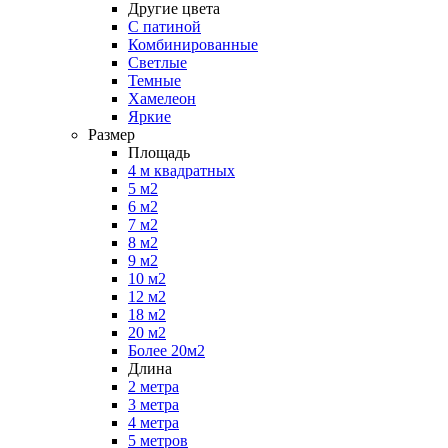
Другие цвета
С патиной
Комбинированные
Светлые
Темные
Хамелеон
Яркие
Размер
Площадь
4 м квадратных
5 м2
6 м2
7 м2
8 м2
9 м2
10 м2
12 м2
18 м2
20 м2
Более 20м2
Длина
2 метра
3 метра
4 метра
5 метров