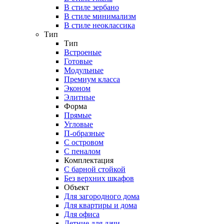
В стиле зербано
В стиле минимализм
В стиле неоклассика
Тип
Тип
Встроеные
Готовые
Модульные
Премиум класса
Эконом
Элитные
Форма
Прямые
Угловые
П-образные
С островом
С пеналом
Комплектация
C барной стойкой
Без верхних шкафов
Объект
Для загородного дома
Для квартиры и дома
Для офиса
Летние для дачи