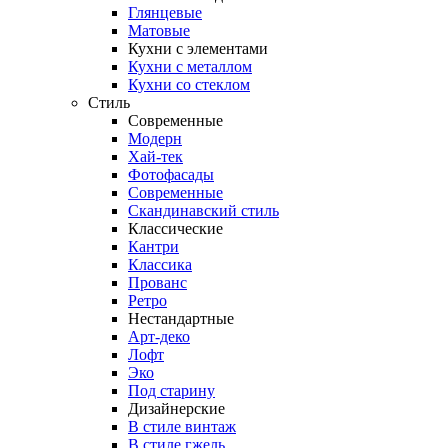
Глянцевые
Матовые
Кухни с элементами
Кухни с металлом
Кухни со стеклом
Стиль
Современные
Модерн
Хай-тек
Фотофасады
Современные
Скандинавский стиль
Классические
Кантри
Классика
Прованс
Ретро
Нестандартные
Арт-деко
Лофт
Эко
Под старину
Дизайнерские
В стиле винтаж
В стиле гжель