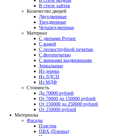
В стиле модерн
В стиле хайтек
Количество дверей
Двухдверные
Трехдверные
Четырехдверные
Материал
C дверьми Ротанг
C кожей
C пескоструйной печатью
C фотопечатью
C ящиками выдвижными
Зеркальные
Из дерева
Из ЛДСП
Из МДФ
Стоимость
До 70000 рублей
От 70000 до 150000 рублей
От 150000 до 250000 рублей
От 250000 рублей
Материалы
Фасады
Пластик
ПВХ (Пленка)