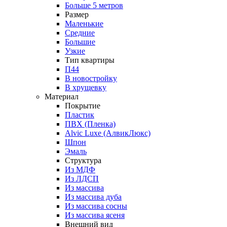
Больше 5 метров
Размер
Маленькие
Средние
Большие
Узкие
Тип квартиры
П44
В новостройку
В хрущевку
Материал
Покрытие
Пластик
ПВХ (Пленка)
Alvic Luxe (АлвикЛюкс)
Шпон
Эмаль
Структура
Из МДФ
Из ЛДСП
Из массива
Из массива дуба
Из массива сосны
Из массива ясеня
Внешний вид