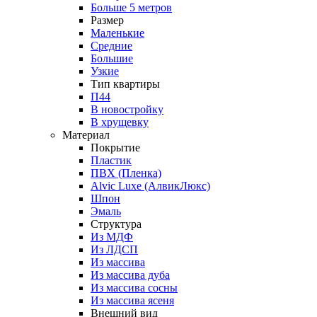
Больше 5 метров
Размер
Маленькие
Средние
Большие
Узкие
Тип квартиры
П44
В новостройку
В хрущевку
Материал
Покрытие
Пластик
ПВХ (Пленка)
Alvic Luxe (АлвикЛюкс)
Шпон
Эмаль
Структура
Из МДФ
Из ЛДСП
Из массива
Из массива дуба
Из массива сосны
Из массива ясеня
Внешний вид