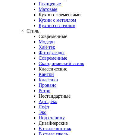
Глянцевые
Матовые
Кухни с элементами
Кухни с металлом
Кухни со стеклом
Стиль
Современные
Модерн
Хай-тек
Фотофасады
Современные
Скандинавский стиль
Классические
Кантри
Классика
Прованс
Ретро
Нестандартные
Арт-деко
Лофт
Эко
Под старину
Дизайнерские
В стиле винтаж
В стиле гжель