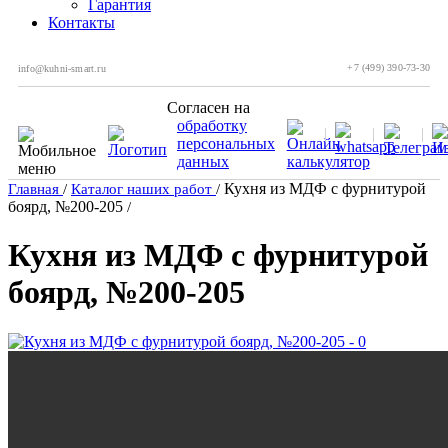
Гарантия
Контакты
+7 (499) 390-73-30
info@kuhni-smart.ru
Согласен на
обработку
персональных
данных
Кухня из МДФ с фурнитурой
Главная
/
Каталог наших работ
/
боярд, №200-205
/
Кухня из МДФ с фурнитурой
боярд, №200-205