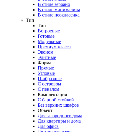
В стиле зербано
В стиле минимализм
В стиле неоклассика
Тип
Тип
Встроеные
Готовые
Модульные
Премиум класса
Эконом
Элитные
Форма
Прямые
Угловые
П-образные
С островом
С пеналом
Комплектация
C барной стойкой
Без верхних шкафов
Объект
Для загородного дома
Для квартиры и дома
Для офиса
Летние для дачи