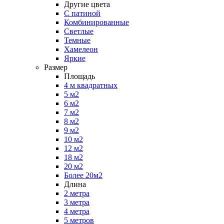
Другие цвета
С патиной
Комбинированные
Светлые
Темные
Хамелеон
Яркие
Размер
Площадь
4 м квадратных
5 м2
6 м2
7 м2
8 м2
9 м2
10 м2
12 м2
18 м2
20 м2
Более 20м2
Длина
2 метра
3 метра
4 метра
5 метров