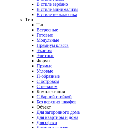
В стиле зербано
В стиле минимализм
В стиле неоклассика
Тип
Тип
Встроеные
Готовые
Модульные
Премиум класса
Эконом
Элитные
Форма
Прямые
Угловые
П-образные
С островом
С пеналом
Комплектация
C барной стойкой
Без верхних шкафов
Объект
Для загородного дома
Для квартиры и дома
Для офиса
Летние для дачи