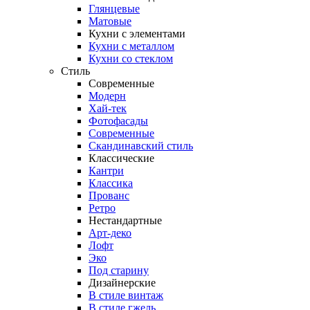
Глянцевые
Матовые
Кухни с элементами
Кухни с металлом
Кухни со стеклом
Стиль
Современные
Модерн
Хай-тек
Фотофасады
Современные
Скандинавский стиль
Классические
Кантри
Классика
Прованс
Ретро
Нестандартные
Арт-деко
Лофт
Эко
Под старину
Дизайнерские
В стиле винтаж
В стиле гжель