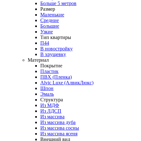
Больше 5 метров
Размер
Маленькие
Средние
Большие
Узкие
Тип квартиры
П44
В новостройку
В хрущевку
Материал
Покрытие
Пластик
ПВХ (Пленка)
Alvic Luxe (АлвикЛюкс)
Шпон
Эмаль
Структура
Из МДФ
Из ЛДСП
Из массива
Из массива дуба
Из массива сосны
Из массива ясеня
Внешний вид