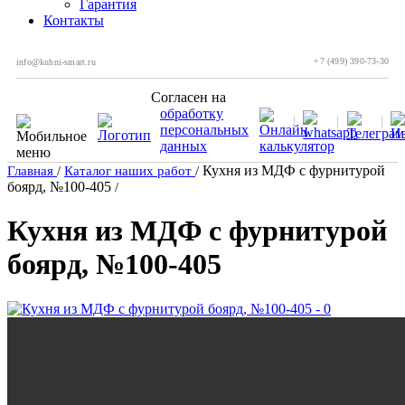
Гарантия
Контакты
+7 (499) 390-73-30
info@kuhni-smart.ru
Согласен на
обработку
персональных
данных
Кухня из МДФ с фурнитурой
Главная
/
Каталог наших работ
/
боярд, №100-405
/
Кухня из МДФ с фурнитурой
боярд, №100-405