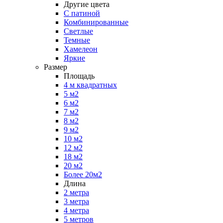
Другие цвета
С патиной
Комбинированные
Светлые
Темные
Хамелеон
Яркие
Размер
Площадь
4 м квадратных
5 м2
6 м2
7 м2
8 м2
9 м2
10 м2
12 м2
18 м2
20 м2
Более 20м2
Длина
2 метра
3 метра
4 метра
5 метров