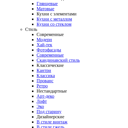
Глянцевые
Матовые
Кухни с элементами
Кухни с металлом
Кухни со стеклом
Стиль
Современные
Модерн
Хай-тек
Фотофасады
Современные
Скандинавский стиль
Классические
Кантри
Классика
Прованс
Ретро
Нестандартные
Арт-деко
Лофт
Эко
Под старину
Дизайнерские
В стиле винтаж
В стиле гжель