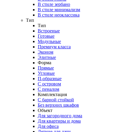
В стиле зербано
В стиле минимализм
В стиле неоклассика
Тип
Тип
Встроеные
Готовые
Модульные
Премиум класса
Эконом
Элитные
Форма
Прямые
Угловые
П-образные
С островом
С пеналом
Комплектация
C барной стойкой
Без верхних шкафов
Объект
Для загородного дома
Для квартиры и дома
Для офиса
Летние для дачи