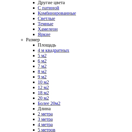
Другие цвета
С патиной
Комбинированные
Светлые
Темные
Хамелеон
Яркие
Размер
Площадь
4 м квадратных
5 м2
6 м2
7 м2
8 м2
9 м2
10 м2
12 м2
18 м2
20 м2
Более 20м2
Длина
2 метра
3 метра
4 метра
5 метров