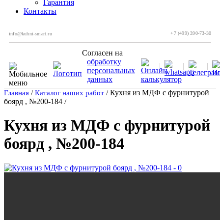
Гарантия
Контакты
+7 (499) 390-73-30
info@kuhni-smart.ru
Согласен на
обработку
персональных
данных
Кухня из МДФ с фурнитурой
Главная
/
Каталог наших работ
/
боярд , №200-184
/
Кухня из МДФ с фурнитурой
боярд , №200-184