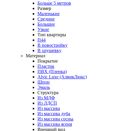
Больше 5 метров
Размер
Маленькие
Средние
Большие
Узкие
Тип квартиры
П44
В новостройку
В хрущевку
Материал
Покрытие
Пластик
ПВХ (Пленка)
Alvic Luxe (АлвикЛюкс)
Шпон
Эмаль
Структура
Из МДФ
Из ЛДСП
Из массива
Из массива дуба
Из массива сосны
Из массива ясеня
Внешний вид