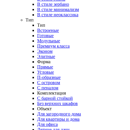
В стиле зербано
В стиле минимализм
В стиле неоклассика
Тип
Тип
Встроеные
Готовые
Модульные
Премиум класса
Эконом
Элитные
Форма
Прямые
Угловые
П-образные
С островом
С пеналом
Комплектация
C барной стойкой
Без верхних шкафов
Объект
Для загородного дома
Для квартиры и дома
Для офиса
Летние для дачи