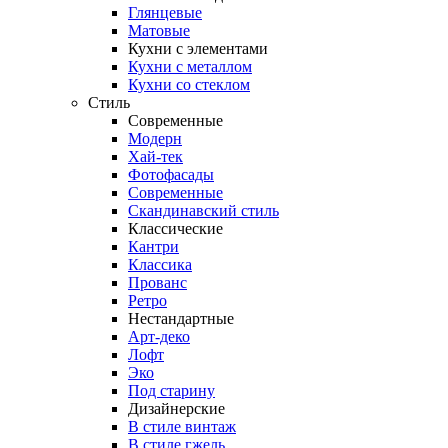
Глянцевые
Матовые
Кухни с элементами
Кухни с металлом
Кухни со стеклом
Стиль
Современные
Модерн
Хай-тек
Фотофасады
Современные
Скандинавский стиль
Классические
Кантри
Классика
Прованс
Ретро
Нестандартные
Арт-деко
Лофт
Эко
Под старину
Дизайнерские
В стиле винтаж
В стиле гжель