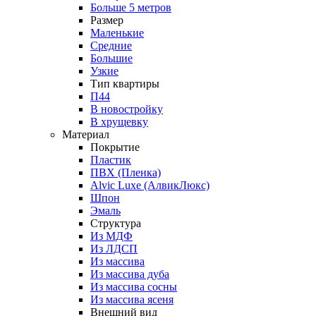
Больше 5 метров
Размер
Маленькие
Средние
Большие
Узкие
Тип квартиры
П44
В новостройку
В хрущевку
Материал
Покрытие
Пластик
ПВХ (Пленка)
Alvic Luxe (АлвикЛюкс)
Шпон
Эмаль
Структура
Из МДФ
Из ЛДСП
Из массива
Из массива дуба
Из массива сосны
Из массива ясеня
Внешний вид