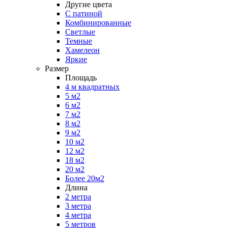
Другие цвета
С патиной
Комбинированные
Светлые
Темные
Хамелеон
Яркие
Размер
Площадь
4 м квадратных
5 м2
6 м2
7 м2
8 м2
9 м2
10 м2
12 м2
18 м2
20 м2
Более 20м2
Длина
2 метра
3 метра
4 метра
5 метров