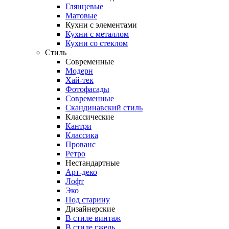
Глянцевые
Матовые
Кухни с элементами
Кухни с металлом
Кухни со стеклом
Стиль
Современные
Модерн
Хай-тек
Фотофасады
Современные
Скандинавский стиль
Классические
Кантри
Классика
Прованс
Ретро
Нестандартные
Арт-деко
Лофт
Эко
Под старину
Дизайнерские
В стиле винтаж
В стиле гжель