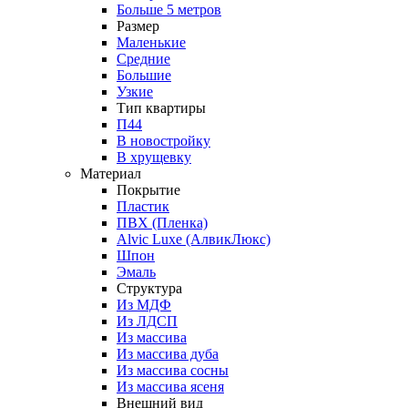
Больше 5 метров
Размер
Маленькие
Средние
Большие
Узкие
Тип квартиры
П44
В новостройку
В хрущевку
Материал
Покрытие
Пластик
ПВХ (Пленка)
Alvic Luxe (АлвикЛюкс)
Шпон
Эмаль
Структура
Из МДФ
Из ЛДСП
Из массива
Из массива дуба
Из массива сосны
Из массива ясеня
Внешний вид