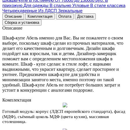
Шкафы-купе
В гостинную
От 70000 до 150000 руб.
В
прихожую
Для одежды
В спальню
Угловые
В стиле классика
Четырехдверные
Из ЛДСП
Зеркальные
Описание
Комплектация
Оплата
Доставка
Сборка и установка
Описание
Шкаф-купе Абель именно для Вас. Вы не пожалеете о своем
выборе, поскольку шкаф сделан из прочных материалов, что
делает его качественным и долговечным. Дизайн шкафа
подойдет как взрослым, так и детям. Дизайнер-замерщик
поможет вам с определением местоположения шкафа в
комнате. Шкаф - купе сделан: в стиле лофт, c ящиками
выдвижными, что украсит квартиру, сделает просторнее и
уютнее. Предназначен шкаф-купе для удобства и
минимизации занятого места, именно поэтому он такой
удобный. Шкаф-купе Абель не потребует больших затрат и
устоит в конкуренции с аналогами подороже.
Комплектация
Готовый модуль:
корпус (ЛДСП европейского стандарта), фасад
(МДФ), съёмный цоколь МДФ (цвета кухни), массивная
столешница.