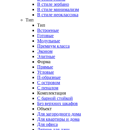
В стиле зербано
В стиле минимализм
В стиле неоклассика
Тип
Тип
Встроеные
Готовые
Модульные
Премиум класса
Эконом
Элитные
Форма
Прямые
Угловые
П-образные
С островом
С пеналом
Комплектация
C барной стойкой
Без верхних шкафов
Объект
Для загородного дома
Для квартиры и дома
Для офиса
Летние для дачи