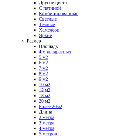
Другие цвета
С патиной
Комбинированные
Светлые
Темные
Хамелеон
Яркие
Размер
Площадь
4 м квадратных
5 м2
6 м2
7 м2
8 м2
9 м2
10 м2
12 м2
18 м2
20 м2
Более 20м2
Длина
2 метра
3 метра
4 метра
5 метров