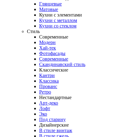
Глянцевые
Матовые
Кухни с элементами
Кухни с металлом
Кухни со стеклом
Стиль
Современные
Модерн
Хай-тек
Фотофасады
Современные
Скандинавский стиль
Классические
Кантри
Классика
Прованс
Ретро
Нестандартные
Арт-деко
Лофт
Эко
Под старину
Дизайнерские
В стиле винтаж
В стиле гжель