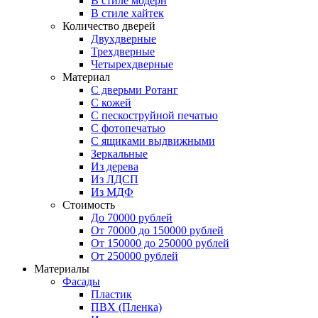
В стиле модерн
В стиле хайтек
Количество дверей
Двухдверные
Трехдверные
Четырехдверные
Материал
C дверьми Ротанг
C кожей
C пескоструйной печатью
C фотопечатью
C ящиками выдвижными
Зеркальные
Из дерева
Из ЛДСП
Из МДФ
Стоимость
До 70000 рублей
От 70000 до 150000 рублей
От 150000 до 250000 рублей
От 250000 рублей
Материалы
Фасады
Пластик
ПВХ (Пленка)