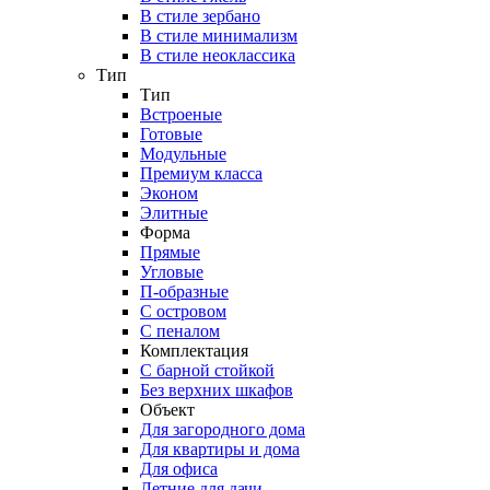
В стиле зербано
В стиле минимализм
В стиле неоклассика
Тип
Тип
Встроеные
Готовые
Модульные
Премиум класса
Эконом
Элитные
Форма
Прямые
Угловые
П-образные
С островом
С пеналом
Комплектация
C барной стойкой
Без верхних шкафов
Объект
Для загородного дома
Для квартиры и дома
Для офиса
Летние для дачи