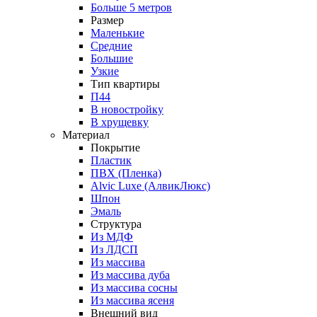
Больше 5 метров
Размер
Маленькие
Средние
Большие
Узкие
Тип квартиры
П44
В новостройку
В хрущевку
Материал
Покрытие
Пластик
ПВХ (Пленка)
Alvic Luxe (АлвикЛюкс)
Шпон
Эмаль
Структура
Из МДФ
Из ЛДСП
Из массива
Из массива дуба
Из массива сосны
Из массива ясеня
Внешний вид