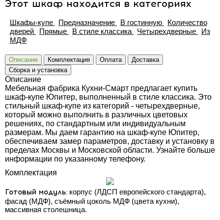
Этот шкаф находится в категориях
Шкафы-купе
Предназначение
В гостинную
Количество
дверей
Прямые
В стиле классика
Четырехдверные
Из
МДФ
Описание
Комплектация
Оплата
Доставка
Сборка и установка
Описание
Мебельная фабрика Кухни-Смарт предлагает купить
шкаф-купе Юпитер, выполненный в стиле классика. Это
стильный шкаф-купе из категорий - четырехдверные,
который можно выполнить в различных цветовых
решениях, по стандартным или индивидуальным
размерам. Мы даем гарантию на шкаф-купе Юпитер,
обеспечиваем замер параметров, доставку и установку в
пределах Москвы и Московской области. Узнайте больше
информации по указанному телефону.
Комплектация
Готовый модуль:
корпус (ЛДСП европейского стандарта),
фасад (МДФ), съёмный цоколь МДФ (цвета кухни),
массивная столешница.