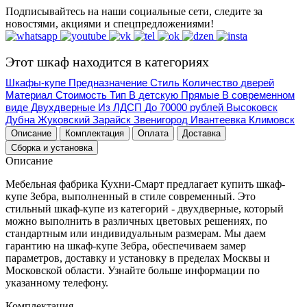
Подписывайтесь на наши социальные сети, следите за
новостями, акциями и спецпредложениями!
Этот шкаф находится в категориях
Шкафы-купе
Предназначение
Стиль
Количество дверей
Материал
Стоимость
Тип
В детскую
Прямые
В современном
виде
Двухдверные
Из ЛДСП
До 70000 рублей
Высоковск
Дубна
Жуковский
Зарайск
Звенигород
Ивантеевка
Климовск
Описание
Комплектация
Оплата
Доставка
Сборка и установка
Описание
Мебельная фабрика Кухни-Смарт предлагает купить шкаф-
купе Зебра, выполненный в стиле современный. Это
стильный шкаф-купе из категорий - двухдверные, который
можно выполнить в различных цветовых решениях, по
стандартным или индивидуальным размерам. Мы даем
гарантию на шкаф-купе Зебра, обеспечиваем замер
параметров, доставку и установку в пределах Москвы и
Московской области. Узнайте больше информации по
указанному телефону.
Комплектация