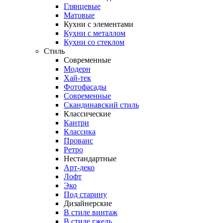
Глянцевые
Матовые
Кухни с элементами
Кухни с металлом
Кухни со стеклом
Стиль
Современные
Модерн
Хай-тек
Фотофасады
Современные
Скандинавский стиль
Классические
Кантри
Классика
Прованс
Ретро
Нестандартные
Арт-деко
Лофт
Эко
Под старину
Дизайнерские
В стиле винтаж
В стиле гжель