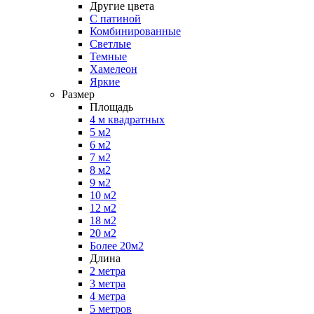
Другие цвета
С патиной
Комбинированные
Светлые
Темные
Хамелеон
Яркие
Размер
Площадь
4 м квадратных
5 м2
6 м2
7 м2
8 м2
9 м2
10 м2
12 м2
18 м2
20 м2
Более 20м2
Длина
2 метра
3 метра
4 метра
5 метров