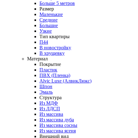
Больше 5 метров
Размер
Маленькие
Средние
Большие
Узкие
Тип квартиры
П44
В новостройку
В хрущевку
Материал
Покрытие
Пластик
ПВХ (Пленка)
Alvic Luxe (АлвикЛюкс)
Шпон
Эмаль
Структура
Из МДФ
Из ЛДСП
Из массива
Из массива дуба
Из массива сосны
Из массива ясеня
Внешний вид