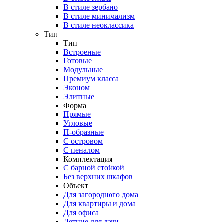
В стиле зербано
В стиле минимализм
В стиле неоклассика
Тип
Тип
Встроеные
Готовые
Модульные
Премиум класса
Эконом
Элитные
Форма
Прямые
Угловые
П-образные
С островом
С пеналом
Комплектация
C барной стойкой
Без верхних шкафов
Объект
Для загородного дома
Для квартиры и дома
Для офиса
Летние для дачи