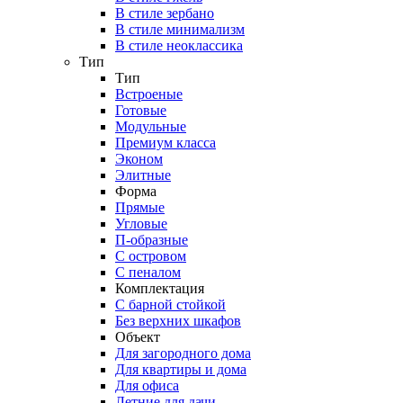
В стиле зербано
В стиле минимализм
В стиле неоклассика
Тип
Тип
Встроеные
Готовые
Модульные
Премиум класса
Эконом
Элитные
Форма
Прямые
Угловые
П-образные
С островом
С пеналом
Комплектация
C барной стойкой
Без верхних шкафов
Объект
Для загородного дома
Для квартиры и дома
Для офиса
Летние для дачи