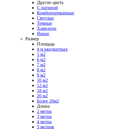
Другие цвета
С патиной
Комбинированные
Светлые
Темные
Хамелеон
Яркие
Размер
Площадь
4 м квадратных
5 м2
6 м2
7 м2
8 м2
9 м2
10 м2
12 м2
18 м2
20 м2
Более 20м2
Длина
2 метра
3 метра
4 метра
5 метров