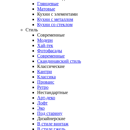
Глянцевые
Матовые
Кухни с элементами
Кухни с металлом
Кухни со стеклом
Стиль
Современные
Модерн
Хай-тек
Фотофасады
Современные
Скандинавский стиль
Классические
Кантри
Классика
Прованс
Ретро
Нестандартные
Арт-деко
Лофт
Эко
Под старину
Дизайнерские
В стиле винтаж
В стиле гжель