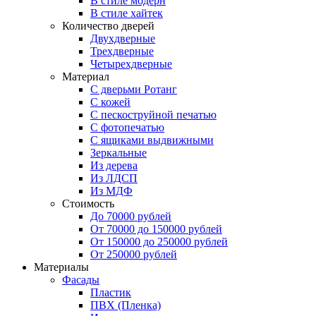
В стиле модерн
В стиле хайтек
Количество дверей
Двухдверные
Трехдверные
Четырехдверные
Материал
C дверьми Ротанг
C кожей
C пескоструйной печатью
C фотопечатью
C ящиками выдвижными
Зеркальные
Из дерева
Из ЛДСП
Из МДФ
Стоимость
До 70000 рублей
От 70000 до 150000 рублей
От 150000 до 250000 рублей
От 250000 рублей
Материалы
Фасады
Пластик
ПВХ (Пленка)