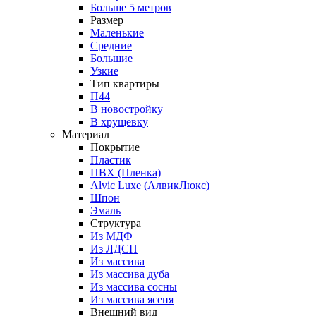
Больше 5 метров
Размер
Маленькие
Средние
Большие
Узкие
Тип квартиры
П44
В новостройку
В хрущевку
Материал
Покрытие
Пластик
ПВХ (Пленка)
Alvic Luxe (АлвикЛюкс)
Шпон
Эмаль
Структура
Из МДФ
Из ЛДСП
Из массива
Из массива дуба
Из массива сосны
Из массива ясеня
Внешний вид