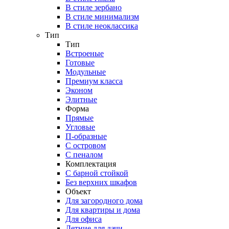
В стиле зербано
В стиле минимализм
В стиле неоклассика
Тип
Тип
Встроеные
Готовые
Модульные
Премиум класса
Эконом
Элитные
Форма
Прямые
Угловые
П-образные
С островом
С пеналом
Комплектация
C барной стойкой
Без верхних шкафов
Объект
Для загородного дома
Для квартиры и дома
Для офиса
Летние для дачи