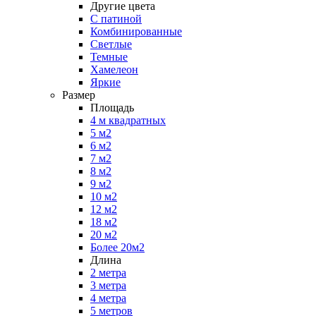
Другие цвета
С патиной
Комбинированные
Светлые
Темные
Хамелеон
Яркие
Размер
Площадь
4 м квадратных
5 м2
6 м2
7 м2
8 м2
9 м2
10 м2
12 м2
18 м2
20 м2
Более 20м2
Длина
2 метра
3 метра
4 метра
5 метров