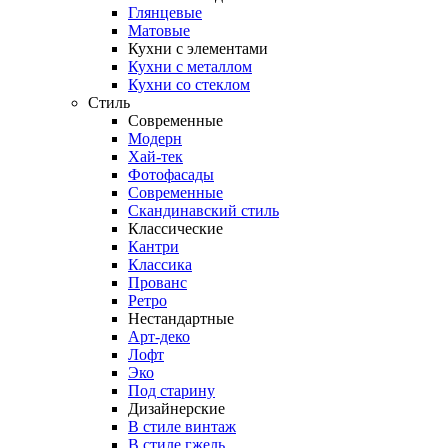
Глянцевые
Матовые
Кухни с элементами
Кухни с металлом
Кухни со стеклом
Стиль
Современные
Модерн
Хай-тек
Фотофасады
Современные
Скандинавский стиль
Классические
Кантри
Классика
Прованс
Ретро
Нестандартные
Арт-деко
Лофт
Эко
Под старину
Дизайнерские
В стиле винтаж
В стиле гжель