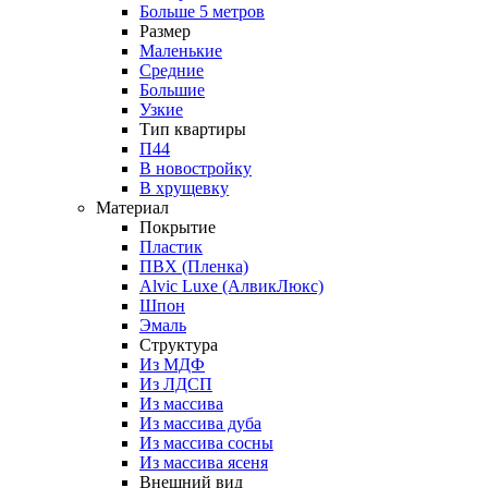
Больше 5 метров
Размер
Маленькие
Средние
Большие
Узкие
Тип квартиры
П44
В новостройку
В хрущевку
Материал
Покрытие
Пластик
ПВХ (Пленка)
Alvic Luxe (АлвикЛюкс)
Шпон
Эмаль
Структура
Из МДФ
Из ЛДСП
Из массива
Из массива дуба
Из массива сосны
Из массива ясеня
Внешний вид