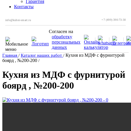
Гарантия
Контакты
+7 (499) 390-73-30
info@kuhni-smart.ru
Согласен на
обработку
персональных
данных
Кухня из МДФ с фурнитурой
Главная
/
Каталог наших работ
/
боярд , №200-200
/
Кухня из МДФ с фурнитурой
боярд , №200-200