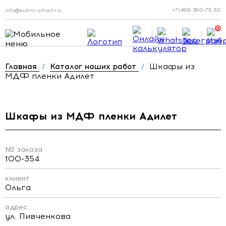
+7 (499) 390-73-30
info@kuhni-smart.ru
0
Шкафы из
Главная
/
Каталог наших работ
/
МДФ пленки Адилет
Шкафы из МДФ пленки Адилет
№ заказа
100-354
клиент
Ольга
адрес
ул. Пивченкова