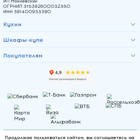
ИП Мокиевский
ОГРНИП 315392600032350
ИНН 391400933390
Кухни
Шкафы-купе
Покупателям
Продолжая пользоваться сайтом, вы соглашаетесь на
@2014-
2026
КУХНИ СМАРТ
Политика персональных данных