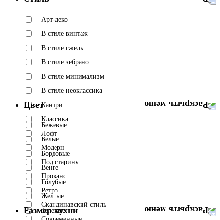
Арт-деко
В стиле винтаж
В стиле гжель
В стиле зебрано
В стиле минимализм
В стиле неоклассика
Цвет
Кантри
Классика
Бежевые
Лофт
Белые
Модерн
Бордовые
Под старину
Венге
Прованс
Голубые
Ретро
Желтые
Скандинавский стиль
Размер кухни
Зеленые
Современные