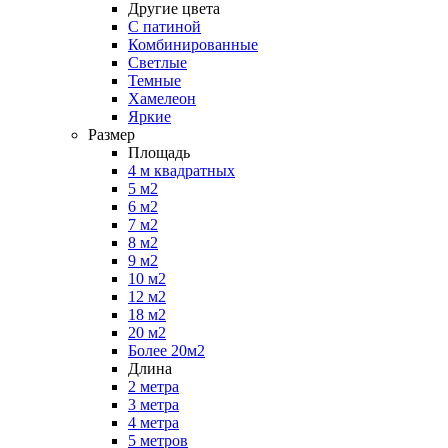
Другие цвета
С патиной
Комбинированные
Светлые
Темные
Хамелеон
Яркие
Размер
Площадь
4 м квадратных
5 м2
6 м2
7 м2
8 м2
9 м2
10 м2
12 м2
18 м2
20 м2
Более 20м2
Длина
2 метра
3 метра
4 метра
5 метров