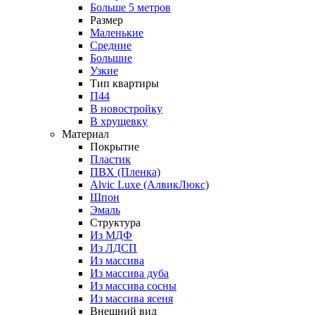
Больше 5 метров
Размер
Маленькие
Средние
Большие
Узкие
Тип квартиры
П44
В новостройку
В хрущевку
Материал
Покрытие
Пластик
ПВХ (Пленка)
Alvic Luxe (АлвикЛюкс)
Шпон
Эмаль
Структура
Из МДФ
Из ЛДСП
Из массива
Из массива дуба
Из массива сосны
Из массива ясеня
Внешний вид