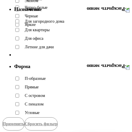
Эконом
Черно-белые
Назначение
Элитные
Черные
Для загородного дома
Яркие
Для квартиры
Для офиса
Летние для дачи
Форма
П-образные
Прямые
С островом
С пеналом
Угловые
Применить
Сбросить фильтр