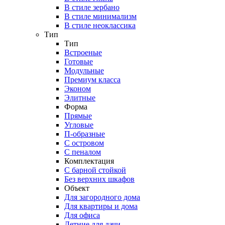
В стиле зербано
В стиле минимализм
В стиле неоклассика
Тип
Тип
Встроеные
Готовые
Модульные
Премиум класса
Эконом
Элитные
Форма
Прямые
Угловые
П-образные
С островом
С пеналом
Комплектация
C барной стойкой
Без верхних шкафов
Объект
Для загородного дома
Для квартиры и дома
Для офиса
Летние для дачи