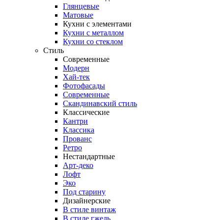
Глянцевые
Матовые
Кухни с элементами
Кухни с металлом
Кухни со стеклом
Стиль
Современные
Модерн
Хай-тек
Фотофасады
Современные
Скандинавский стиль
Классические
Кантри
Классика
Прованс
Ретро
Нестандартные
Арт-деко
Лофт
Эко
Под старину
Дизайнерские
В стиле винтаж
В стиле гжель