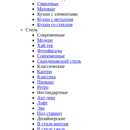
Глянцевые
Матовые
Кухни с элементами
Кухни с металлом
Кухни со стеклом
Стиль
Современные
Модерн
Хай-тек
Фотофасады
Современные
Скандинавский стиль
Классические
Кантри
Классика
Прованс
Ретро
Нестандартные
Арт-деко
Лофт
Эко
Под старину
Дизайнерские
В стиле винтаж
В стиле гжель