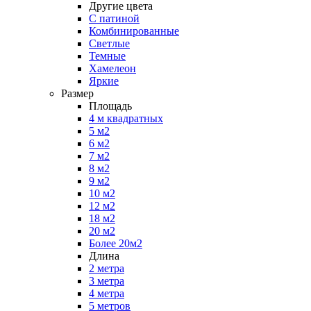
Другие цвета
С патиной
Комбинированные
Светлые
Темные
Хамелеон
Яркие
Размер
Площадь
4 м квадратных
5 м2
6 м2
7 м2
8 м2
9 м2
10 м2
12 м2
18 м2
20 м2
Более 20м2
Длина
2 метра
3 метра
4 метра
5 метров