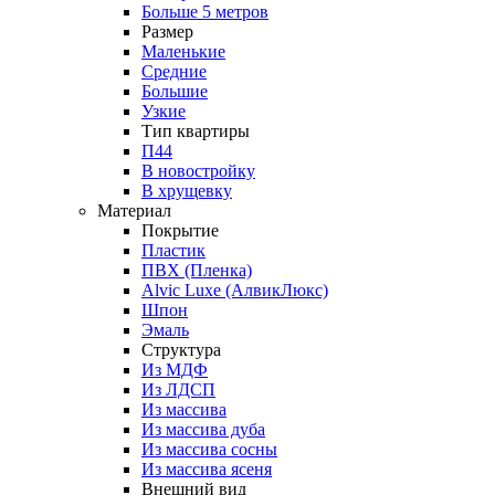
Больше 5 метров
Размер
Маленькие
Средние
Большие
Узкие
Тип квартиры
П44
В новостройку
В хрущевку
Материал
Покрытие
Пластик
ПВХ (Пленка)
Alvic Luxe (АлвикЛюкс)
Шпон
Эмаль
Структура
Из МДФ
Из ЛДСП
Из массива
Из массива дуба
Из массива сосны
Из массива ясеня
Внешний вид