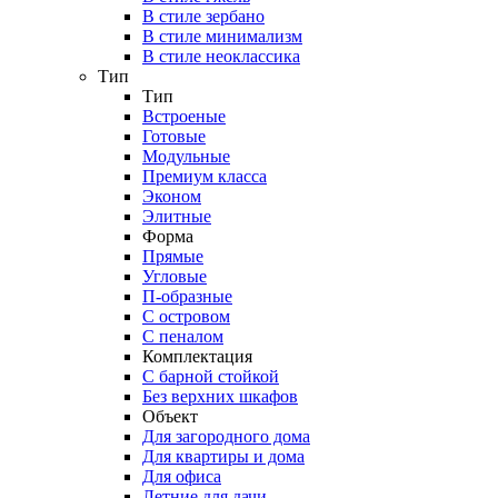
В стиле зербано
В стиле минимализм
В стиле неоклассика
Тип
Тип
Встроеные
Готовые
Модульные
Премиум класса
Эконом
Элитные
Форма
Прямые
Угловые
П-образные
С островом
С пеналом
Комплектация
C барной стойкой
Без верхних шкафов
Объект
Для загородного дома
Для квартиры и дома
Для офиса
Летние для дачи