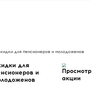
кидки для
енсионеров и
олодоженов