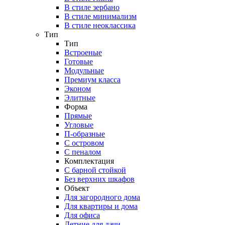
В стиле зербано
В стиле минимализм
В стиле неоклассика
Тип
Тип
Встроеные
Готовые
Модульные
Премиум класса
Эконом
Элитные
Форма
Прямые
Угловые
П-образные
С островом
С пеналом
Комплектация
C барной стойкой
Без верхних шкафов
Объект
Для загородного дома
Для квартиры и дома
Для офиса
Летние для дачи