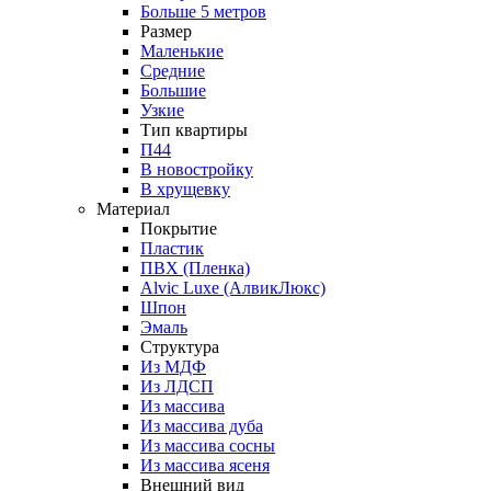
Больше 5 метров
Размер
Маленькие
Средние
Большие
Узкие
Тип квартиры
П44
В новостройку
В хрущевку
Материал
Покрытие
Пластик
ПВХ (Пленка)
Alvic Luxe (АлвикЛюкс)
Шпон
Эмаль
Структура
Из МДФ
Из ЛДСП
Из массива
Из массива дуба
Из массива сосны
Из массива ясеня
Внешний вид