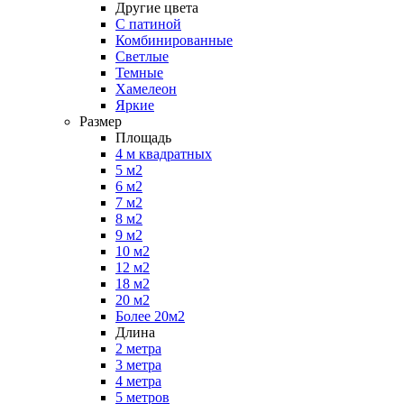
Другие цвета
С патиной
Комбинированные
Светлые
Темные
Хамелеон
Яркие
Размер
Площадь
4 м квадратных
5 м2
6 м2
7 м2
8 м2
9 м2
10 м2
12 м2
18 м2
20 м2
Более 20м2
Длина
2 метра
3 метра
4 метра
5 метров