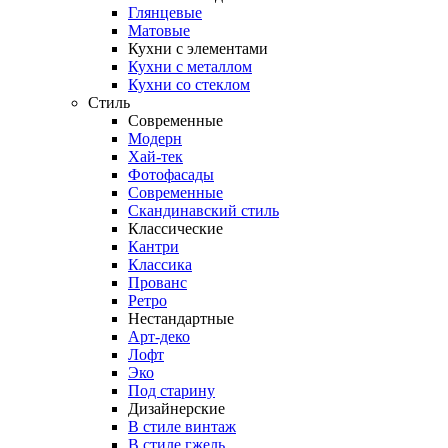
Глянцевые
Матовые
Кухни с элементами
Кухни с металлом
Кухни со стеклом
Стиль
Современные
Модерн
Хай-тек
Фотофасады
Современные
Скандинавский стиль
Классические
Кантри
Классика
Прованс
Ретро
Нестандартные
Арт-деко
Лофт
Эко
Под старину
Дизайнерские
В стиле винтаж
В стиле гжель