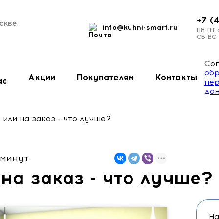
+7 (
скве
info@kuhni-smart.ru
и
ПН-ПТ 
СБ-ВС
Сог
обр
Акции
Покупателям
Контакты
ас
пер
да
 или на заказ - что лучше?
 минут
 на заказ - что лучше?
На