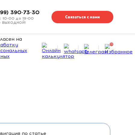
499) 390-73-30
Связаться с нами
с 10-00 до 19-00
 - ВЫХОДНОЙ!
ласен на
аботку
0
сональных
нных
вигация по статье