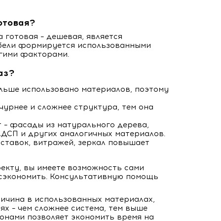
отовая?
а готовая – дешевая, является
ебели формируется использованными
гими факторами.
аз?
ольше использовано материалов, поэтому
чурнее и сложнее структура, тем она
 – фасады из натурального дерева,
ДСП и других аналогичных материалов.
вставок, витражей, зеркал повышает
екту, вы имеете возможность сами
 сэкономить. Консультативную помощь
ричина в использованных материалах,
х – чем сложнее система, тем выше
лонами позволяет экономить время на