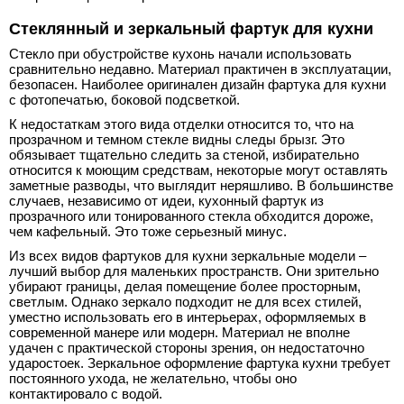
Стеклянный и зеркальный фартук для кухни
Стекло при обустройстве кухонь начали использовать
сравнительно недавно. Материал практичен в эксплуатации,
безопасен. Наиболее оригинален дизайн фартука для кухни
с фотопечатью, боковой подсветкой.
К недостаткам этого вида отделки относится то, что на
прозрачном и темном стекле видны следы брызг. Это
обязывает тщательно следить за стеной, избирательно
относится к моющим средствам, некоторые могут оставлять
заметные разводы, что выглядит неряшливо. В большинстве
случаев, независимо от идеи, кухонный фартук из
прозрачного или тонированного стекла обходится дороже,
чем кафельный. Это тоже серьезный минус.
Из всех видов фартуков для кухни зеркальные модели –
лучший выбор для маленьких пространств. Они зрительно
убирают границы, делая помещение более просторным,
светлым. Однако зеркало подходит не для всех стилей,
уместно использовать его в интерьерах, оформляемых в
современной манере или модерн. Материал не вполне
удачен с практической стороны зрения, он недостаточно
ударостоек. Зеркальное оформление фартука кухни требует
постоянного ухода, не желательно, чтобы оно
контактировало с водой.