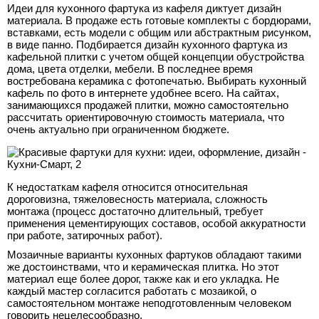
Идеи для кухонного фартука из кафеля диктует дизайн
материала. В продаже есть готовые комплекты с бордюрами,
вставками, есть модели с общим или абстрактным рисунком,
в виде панно. Подбирается дизайн кухонного фартука из
кафельной плитки с учетом общей концепции обустройства
дома, цвета отделки, мебели. В последнее время
востребована керамика с фотопечатью. Выбирать кухонный
кафель по фото в интернете удобнее всего. На сайтах,
занимающихся продажей плитки, можно самостоятельно
рассчитать ориентировочную стоимость материала, что
очень актуально при ограниченном бюджете.
К недостаткам кафеля относится относительная
дороговизна, тяжеловесность материала, сложность
монтажа (процесс достаточно длительный, требует
применения цементирующих составов, особой аккуратности
при работе, затирочных работ).
Мозаичные варианты кухонных фартуков обладают такими
же достоинствами, что и керамическая плитка. Но этот
материал еще более дорог, также как и его укладка. Не
каждый мастер согласится работать с мозаикой, о
самостоятельном монтаже неподготовленным человеком
говорить нецелесообразно.