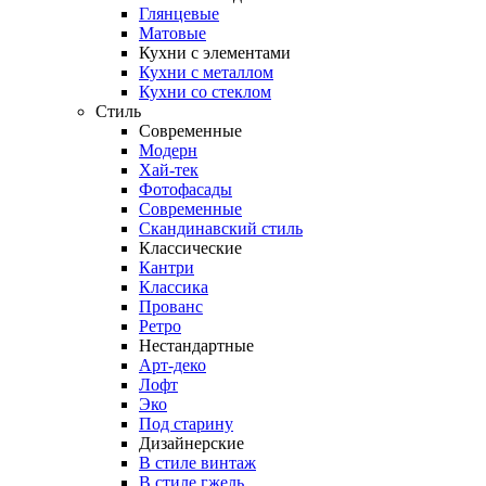
Глянцевые
Матовые
Кухни с элементами
Кухни с металлом
Кухни со стеклом
Стиль
Современные
Модерн
Хай-тек
Фотофасады
Современные
Скандинавский стиль
Классические
Кантри
Классика
Прованс
Ретро
Нестандартные
Арт-деко
Лофт
Эко
Под старину
Дизайнерские
В стиле винтаж
В стиле гжель