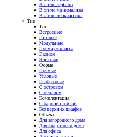
В стиле зербано
В стиле минимализм
В стиле неоклассика
Тип
Тип
Встроеные
Готовые
Модульные
Премиум класса
Эконом
Элитные
Форма
Прямые
Угловые
П-образные
С островом
С пеналом
Комплектация
C барной стойкой
Без верхних шкафов
Объект
Для загородного дома
Для квартиры и дома
Для офиса
Летние для дачи