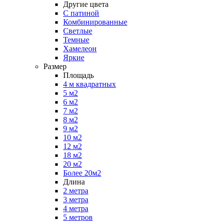
Другие цвета
С патиной
Комбинированные
Светлые
Темные
Хамелеон
Яркие
Размер
Площадь
4 м квадратных
5 м2
6 м2
7 м2
8 м2
9 м2
10 м2
12 м2
18 м2
20 м2
Более 20м2
Длина
2 метра
3 метра
4 метра
5 метров