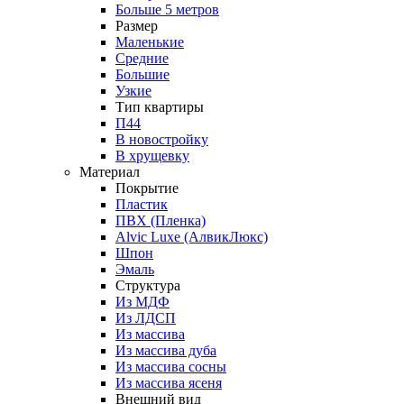
Больше 5 метров
Размер
Маленькие
Средние
Большие
Узкие
Тип квартиры
П44
В новостройку
В хрущевку
Материал
Покрытие
Пластик
ПВХ (Пленка)
Alvic Luxe (АлвикЛюкс)
Шпон
Эмаль
Структура
Из МДФ
Из ЛДСП
Из массива
Из массива дуба
Из массива сосны
Из массива ясеня
Внешний вид