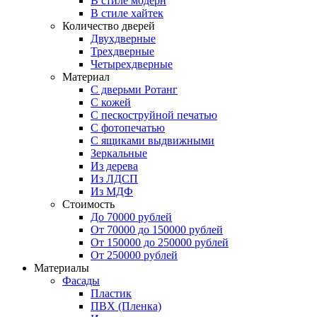
В стиле модерн
В стиле хайтек
Количество дверей
Двухдверные
Трехдверные
Четырехдверные
Материал
C дверьми Ротанг
C кожей
C пескоструйной печатью
C фотопечатью
C ящиками выдвижными
Зеркальные
Из дерева
Из ЛДСП
Из МДФ
Стоимость
До 70000 рублей
От 70000 до 150000 рублей
От 150000 до 250000 рублей
От 250000 рублей
Материалы
Фасады
Пластик
ПВХ (Пленка)