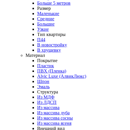
Больше 5 метров
Размер
Маленькие
Средние
Большие
Узкие
Тип квартиры
П44
В новостройку
В хрущевку
Материал
Покрытие
Пластик
ПВХ (Пленка)
Alvic Luxe (АлвикЛюкс)
Шпон
Эмаль
Структура
Из МДФ
Из ЛДСП
Из массива
Из массива дуба
Из массива сосны
Из массива ясеня
Внешний вид