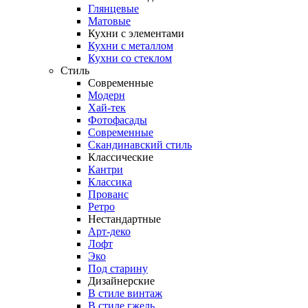
Глянцевые
Матовые
Кухни с элементами
Кухни с металлом
Кухни со стеклом
Стиль
Современные
Модерн
Хай-тек
Фотофасады
Современные
Скандинавский стиль
Классические
Кантри
Классика
Прованс
Ретро
Нестандартные
Арт-деко
Лофт
Эко
Под старину
Дизайнерские
В стиле винтаж
В стиле гжель