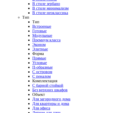
В стиле зербано
В стиле минимализм
В стиле неоклассика
Тип
Тип
Встроеные
Готовые
Модульные
Премиум класса
Эконом
Элитные
Форма
Прямые
Угловые
П-образные
С островом
С пеналом
Комплектация
C барной стойкой
Без верхних шкафов
Объект
Для загородного дома
Для квартиры и дома
Для офиса
Летние для дачи