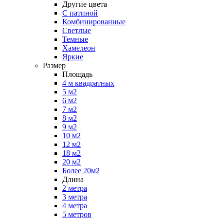
Другие цвета
С патиной
Комбинированные
Светлые
Темные
Хамелеон
Яркие
Размер
Площадь
4 м квадратных
5 м2
6 м2
7 м2
8 м2
9 м2
10 м2
12 м2
18 м2
20 м2
Более 20м2
Длина
2 метра
3 метра
4 метра
5 метров