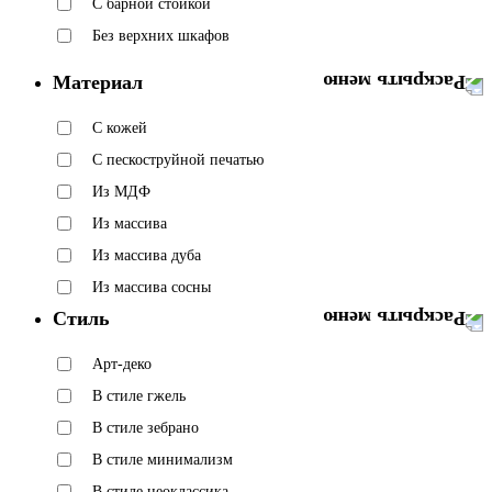
C барной стойкой
Без верхних шкафов
Материал
C кожей
C пескоструйной печатью
Из МДФ
Из массива
Из массива дуба
Из массива сосны
Стиль
Арт-деко
В стиле гжель
В стиле зебрано
В стиле минимализм
В стиле неоклассика