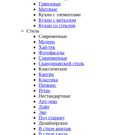
Глянцевые
Матовые
Кухни с элементами
Кухни с металлом
Кухни со стеклом
Стиль
Современные
Модерн
Хай-тек
Фотофасады
Современные
Скандинавский стиль
Классические
Кантри
Классика
Прованс
Ретро
Нестандартные
Арт-деко
Лофт
Эко
Под старину
Дизайнерские
В стиле винтаж
В стиле гжель