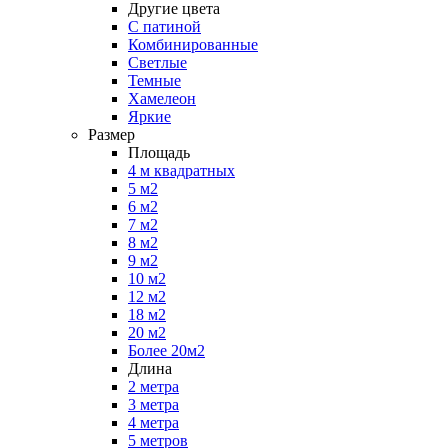
Другие цвета
С патиной
Комбинированные
Светлые
Темные
Хамелеон
Яркие
Размер
Площадь
4 м квадратных
5 м2
6 м2
7 м2
8 м2
9 м2
10 м2
12 м2
18 м2
20 м2
Более 20м2
Длина
2 метра
3 метра
4 метра
5 метров