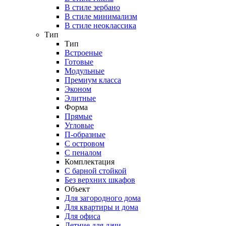
В стиле зербано
В стиле минимализм
В стиле неоклассика
Тип
Тип
Встроеные
Готовые
Модульные
Премиум класса
Эконом
Элитные
Форма
Прямые
Угловые
П-образные
С островом
С пеналом
Комплектация
C барной стойкой
Без верхних шкафов
Объект
Для загородного дома
Для квартиры и дома
Для офиса
Летние для дачи