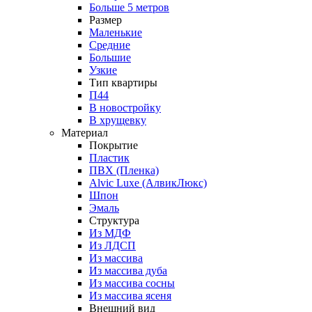
Больше 5 метров
Размер
Маленькие
Средние
Большие
Узкие
Тип квартиры
П44
В новостройку
В хрущевку
Материал
Покрытие
Пластик
ПВХ (Пленка)
Alvic Luxe (АлвикЛюкс)
Шпон
Эмаль
Структура
Из МДФ
Из ЛДСП
Из массива
Из массива дуба
Из массива сосны
Из массива ясеня
Внешний вид