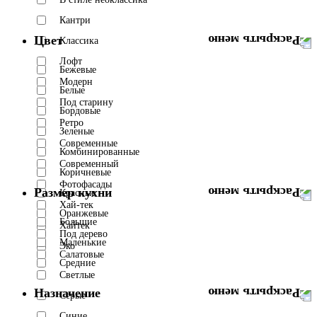
Кантри
Цвет
Классика
Лофт
Бежевые
Модерн
Белые
Под старину
Бордовые
Ретро
Зеленые
Современные
Комбинированные
Современный
Коричневые
Фотофасады
Размер кухни
Красные
Хай-тек
Оранжевые
Большие
Хайтек
Под дерево
Маленькие
Эко
Салатовые
Средние
Светлые
Назначение
Серые
Синие