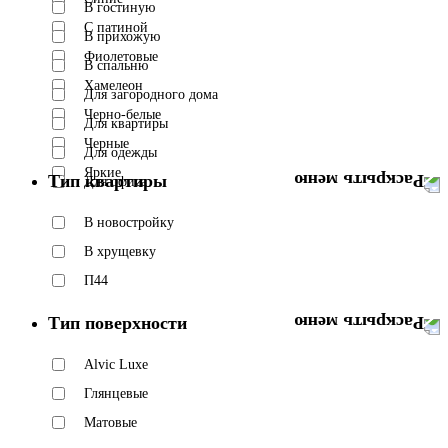
В гостиную
С патиной
В прихожую
Фиолетовые
В спальню
Хамелеон
Для загородного дома
Черно-белые
Для квартиры
Черные
Для одежды
Яркие
Тип квартиры
Для офиса
В новостройку
В хрущевку
П44
Тип поверхности
Alvic Luxe
Глянцевые
Матовые