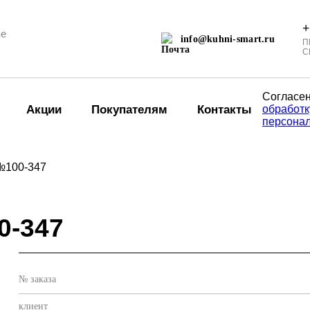
+
ве
info@kuhni-smart.ru
П
С
Согласен
Акции
Покупателям
Контакты
обработк
персона
№100-347
0-347
№ заказа
клиент