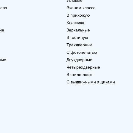
Угловые
рева
Эконом класса
В прихожую
Классика
ие
Зеркальные
В гостиную
Трехдверные
С фотопечатью
мые
Двухдверные
Четырехдверные
В стиле лофт
С выдвижными ящиками