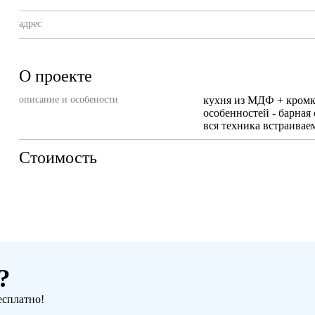
адрес
О проекте
описание и особености
кухня из МДФ + кромка
особенностей - барная
вся техника встраивае
Стоимость
?
есплатно!