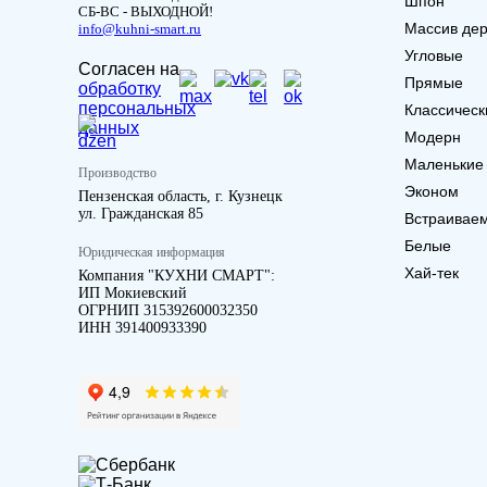
Шпон
СБ-ВС - ВЫХОДНОЙ!
Массив де
info@kuhni-smart.ru
Угловые
Согласен на
Прямые
обработку
персональных
Классическ
данных
Модерн
Маленькие
Производство
Эконом
Пензенская область, г. Кузнецк
ул. Гражданская 85
Встраивае
Белые
Юридическая информация
Хай-тек
Компания "КУХНИ СМАРТ":
ИП Мокиевский
ОГРНИП 315392600032350
ИНН 391400933390