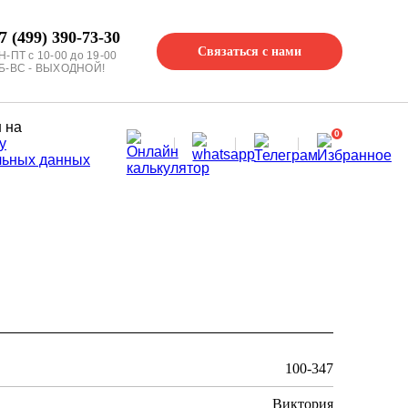
7 (499) 390-73-30
Связаться с нами
Н-ПТ с 10-00 до 19-00
Б-ВС - ВЫХОДНОЙ!
 на
0
у
льных данных
100-347
Виктория