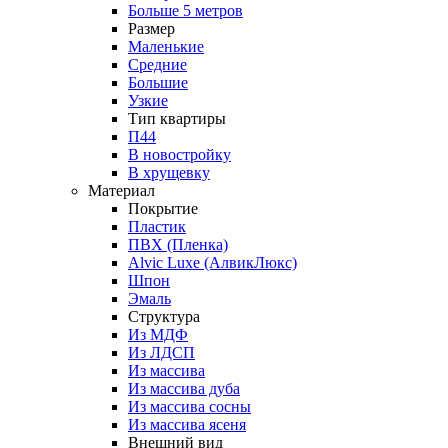
Больше 5 метров
Размер
Маленькие
Средние
Большие
Узкие
Тип квартиры
П44
В новостройку
В хрущевку
Материал
Покрытие
Пластик
ПВХ (Пленка)
Alvic Luxe (АлвикЛюкс)
Шпон
Эмаль
Структура
Из МДФ
Из ЛДСП
Из массива
Из массива дуба
Из массива сосны
Из массива ясеня
Внешний вид