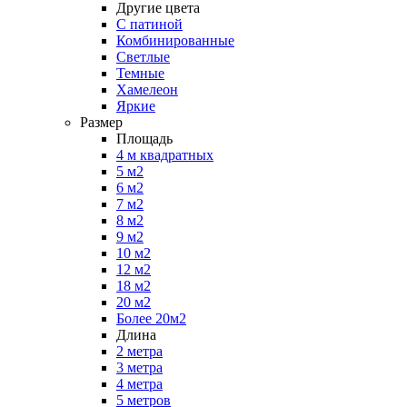
Другие цвета
С патиной
Комбинированные
Светлые
Темные
Хамелеон
Яркие
Размер
Площадь
4 м квадратных
5 м2
6 м2
7 м2
8 м2
9 м2
10 м2
12 м2
18 м2
20 м2
Более 20м2
Длина
2 метра
3 метра
4 метра
5 метров