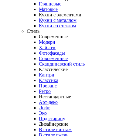
Глянцевые
Матовые
Кухни с элементами
Кухни с металлом
Кухни со стеклом
Стиль
Современные
Модерн
Хай-тек
Фотофасады
Современные
Скандинавский стиль
Классические
Кантри
Классика
Прованс
Ретро
Нестандартные
Арт-деко
Лофт
Эко
Под старину
Дизайнерские
В стиле винтаж
В стиле гжель