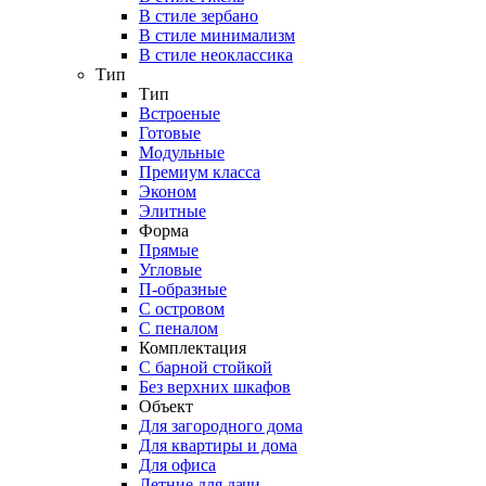
В стиле зербано
В стиле минимализм
В стиле неоклассика
Тип
Тип
Встроеные
Готовые
Модульные
Премиум класса
Эконом
Элитные
Форма
Прямые
Угловые
П-образные
С островом
С пеналом
Комплектация
C барной стойкой
Без верхних шкафов
Объект
Для загородного дома
Для квартиры и дома
Для офиса
Летние для дачи