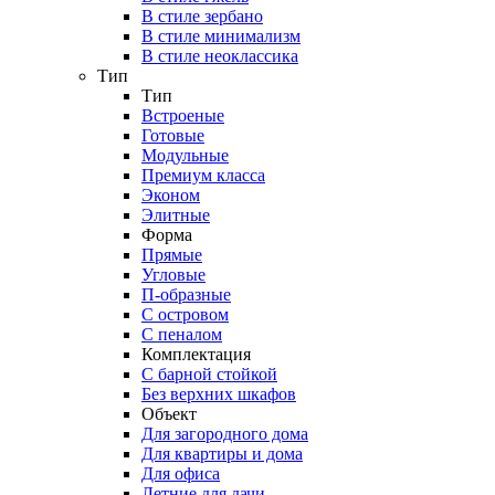
В стиле зербано
В стиле минимализм
В стиле неоклассика
Тип
Тип
Встроеные
Готовые
Модульные
Премиум класса
Эконом
Элитные
Форма
Прямые
Угловые
П-образные
С островом
С пеналом
Комплектация
C барной стойкой
Без верхних шкафов
Объект
Для загородного дома
Для квартиры и дома
Для офиса
Летние для дачи