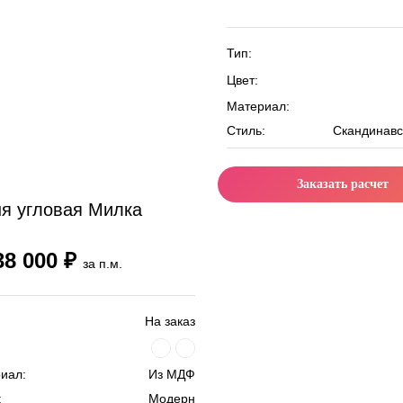
Тип:
Цвет:
Материал:
Стиль:
Скандинавс
Заказать расчет
ня угловая Милка
38 000 ₽
за п.м.
На заказ
иал:
Из МДФ
:
Модерн