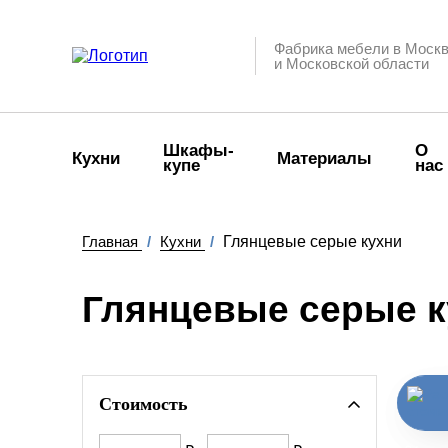
Фабрика мебели в Моск
и Московской области
Шкафы-
О
Кухни
Материалы
купе
нас
Главная
/
Кухни
/
Глянцевые серые кухни
Глянцевые серые к
Стоимость