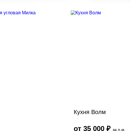
а месяца
Скидка месяца
Кухня Волм
от 35 000 ₽
за п.м.