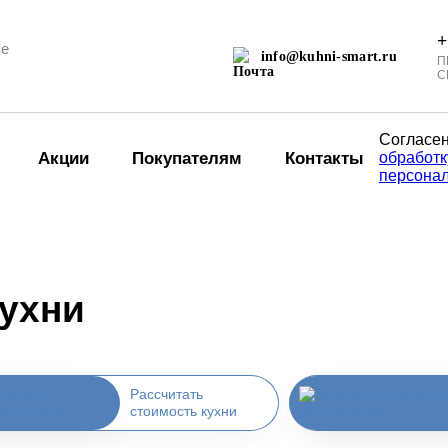
+
ве
info@kuhni-smart.ru
П
С
Согласен
Акции
Покупателям
Контакты
обработк
персона
ухни
Рассчитать
стоимость кухни