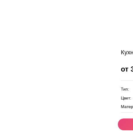
Кух
от 
Тип:
Цвет:
Матер