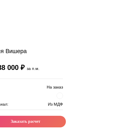
ня Вишера
38 000 ₽
за п.м.
На заказ
иал:
Из МДФ
Заказать расчет