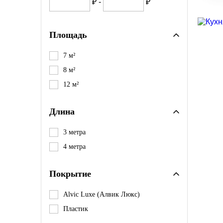
₽ -
₽
Скидк
Площадь
7 м²
8 м²
12 м²
Длина
3 метра
4 метра
Покрытие
Alvic Luxe (Алвик Люкс)
Пластик