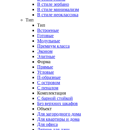
В стиле зербано
В стиле минимализм
В стиле неоклассика
Тип
Тип
Встроеные
Готовые
Модульные
Премиум класса
Эконом
Элитные
Форма
Прямые
Угловые
П-образные
С островом
С пеналом
Комплектация
C барной стойкой
Без верхних шкафов
Объект
Для загородного дома
Для квартиры и дома
Для офиса
Летние для дачи