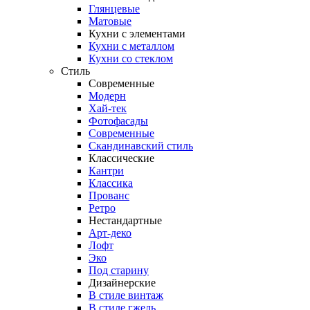
Глянцевые
Матовые
Кухни с элементами
Кухни с металлом
Кухни со стеклом
Стиль
Современные
Модерн
Хай-тек
Фотофасады
Современные
Скандинавский стиль
Классические
Кантри
Классика
Прованс
Ретро
Нестандартные
Арт-деко
Лофт
Эко
Под старину
Дизайнерские
В стиле винтаж
В стиле гжель