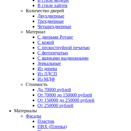
В стиле модерн
В стиле хайтек
Количество дверей
Двухдверные
Трехдверные
Четырехдверные
Материал
C дверьми Ротанг
C кожей
C пескоструйной печатью
C фотопечатью
C ящиками выдвижными
Зеркальные
Из дерева
Из ЛДСП
Из МДФ
Стоимость
До 70000 рублей
От 70000 до 150000 рублей
От 150000 до 250000 рублей
От 250000 рублей
Материалы
Фасады
Пластик
ПВХ (Пленка)