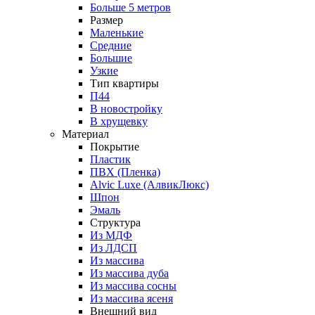
Больше 5 метров
Размер
Маленькие
Средние
Большие
Узкие
Тип квартиры
П44
В новостройку
В хрущевку
Материал
Покрытие
Пластик
ПВХ (Пленка)
Alvic Luxe (АлвикЛюкс)
Шпон
Эмаль
Структура
Из МДФ
Из ЛДСП
Из массива
Из массива дуба
Из массива сосны
Из массива ясеня
Внешний вид