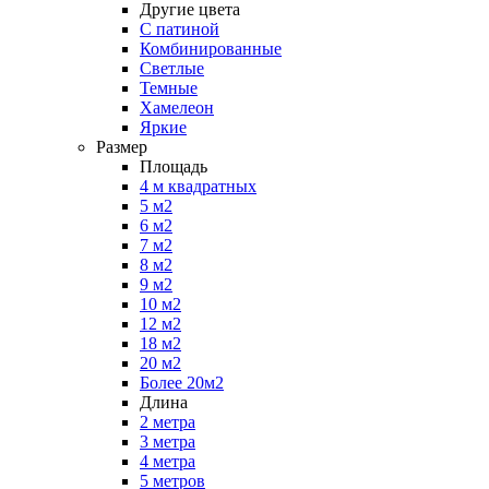
Другие цвета
С патиной
Комбинированные
Светлые
Темные
Хамелеон
Яркие
Размер
Площадь
4 м квадратных
5 м2
6 м2
7 м2
8 м2
9 м2
10 м2
12 м2
18 м2
20 м2
Более 20м2
Длина
2 метра
3 метра
4 метра
5 метров