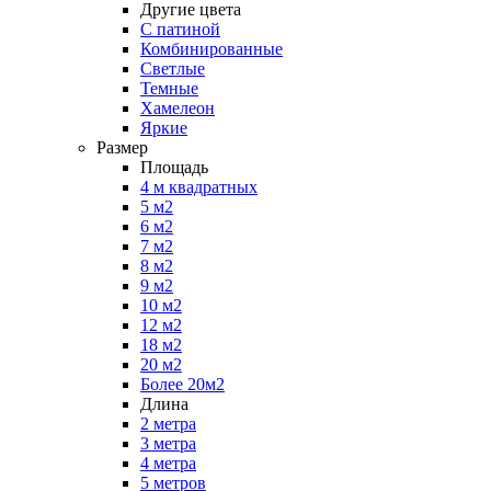
Другие цвета
С патиной
Комбинированные
Светлые
Темные
Хамелеон
Яркие
Размер
Площадь
4 м квадратных
5 м2
6 м2
7 м2
8 м2
9 м2
10 м2
12 м2
18 м2
20 м2
Более 20м2
Длина
2 метра
3 метра
4 метра
5 метров