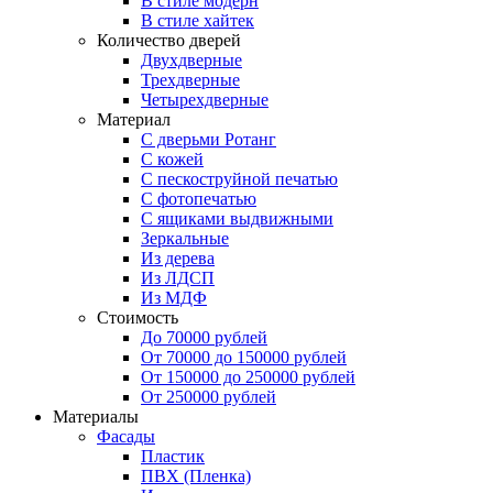
В стиле модерн
В стиле хайтек
Количество дверей
Двухдверные
Трехдверные
Четырехдверные
Материал
C дверьми Ротанг
C кожей
C пескоструйной печатью
C фотопечатью
C ящиками выдвижными
Зеркальные
Из дерева
Из ЛДСП
Из МДФ
Стоимость
До 70000 рублей
От 70000 до 150000 рублей
От 150000 до 250000 рублей
От 250000 рублей
Материалы
Фасады
Пластик
ПВХ (Пленка)