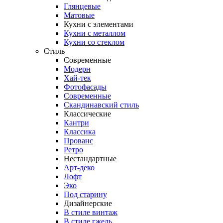
Глянцевые
Матовые
Кухни с элементами
Кухни с металлом
Кухни со стеклом
Стиль
Современные
Модерн
Хай-тек
Фотофасады
Современные
Скандинавский стиль
Классические
Кантри
Классика
Прованс
Ретро
Нестандартные
Арт-деко
Лофт
Эко
Под старину
Дизайнерские
В стиле винтаж
В стиле гжель