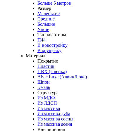
Больше 5 метров
Размер
Маленькие
Средние
Большие
Узкие
Тип квартиры
П44
В новостройку
В хрущевку
Материал
Покрытие
Пластик
ПВХ (Пленка)
Alvic Luxe (АлвикЛюкс)
Шпон
Эмаль
Структура
Из МДФ
Из ЛДСП
Из массива
Из массива дуба
Из массива сосны
Из массива ясеня
Внешний вид