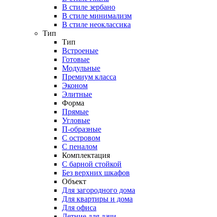
В стиле зербано
В стиле минимализм
В стиле неоклассика
Тип
Тип
Встроеные
Готовые
Модульные
Премиум класса
Эконом
Элитные
Форма
Прямые
Угловые
П-образные
С островом
С пеналом
Комплектация
C барной стойкой
Без верхних шкафов
Объект
Для загородного дома
Для квартиры и дома
Для офиса
Летние для дачи