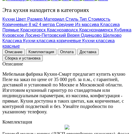
Эта кухня находится в категориях
Кухни
Цвет
Размер
Материал
Стиль
Тип
Стоимость
Коричневые
8 м2
4 метра
Средние
Из массива
Классика
Прямые
Красногорск
Краснозаводск
Краснознаменск
Кубинка
Куровское
Лосино-Петровский
Верея
Одинцово
Щелково
Классика
Кухни классика коричневые
Кухни классика
красные
Описание
Комплектация
Оплата
Доставка
Сборка и установка
Описание
Мебельная фабрика Кухни-Смарт предлагает купить кухню
Пеле на заказ по цене от 35 000 руб. за п.м., с гарантией,
доставкой и установкой по Москве и Московской области.
Изготовим кухонный гарнитур по стандартным или
индивидуальным параметрам, из массива, конфигурация -
прямые. Кухня доступна в таких цветах, как коричневые, с
контурной подсветкой и без. Узнайте подробности по
указанному телефону.
Комплектация
Готовый модуль:
корпус (ЛДСП европейского стандарта), фасад