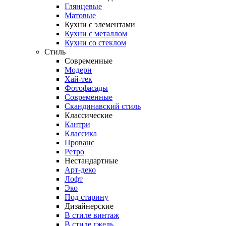
Глянцевые
Матовые
Кухни с элементами
Кухни с металлом
Кухни со стеклом
Стиль
Современные
Модерн
Хай-тек
Фотофасады
Современные
Скандинавский стиль
Классические
Кантри
Классика
Прованс
Ретро
Нестандартные
Арт-деко
Лофт
Эко
Под старину
Дизайнерские
В стиле винтаж
В стиле гжель