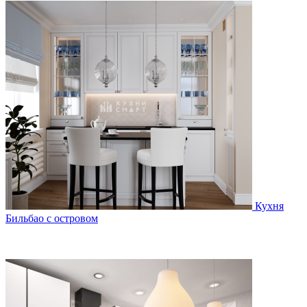
Кухня
Бильбао c островом