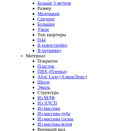
Больше 5 метров
Размер
Маленькие
Средние
Большие
Узкие
Тип квартиры
П44
В новостройку
В хрущевку
Материал
Покрытие
Пластик
ПВХ (Пленка)
Alvic Luxe (АлвикЛюкс)
Шпон
Эмаль
Структура
Из МДФ
Из ЛДСП
Из массива
Из массива дуба
Из массива сосны
Из массива ясеня
Внешний вид