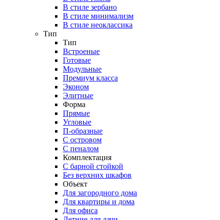
В стиле зербано
В стиле минимализм
В стиле неоклассика
Тип
Тип
Встроеные
Готовые
Модульные
Премиум класса
Эконом
Элитные
Форма
Прямые
Угловые
П-образные
С островом
С пеналом
Комплектация
C барной стойкой
Без верхних шкафов
Объект
Для загородного дома
Для квартиры и дома
Для офиса
Летние для дачи