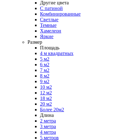
Другие цвета
С патиной
Комбинированные
Светлые
Темные
Хамелеон
Яркие
Размер
Площадь
4 м квадратных
5 м2
6 м2
7 м2
8 м2
9 м2
10 м2
12 м2
18 м2
20 м2
Более 20м2
Длина
2 метра
3 метра
4 метра
5 метров