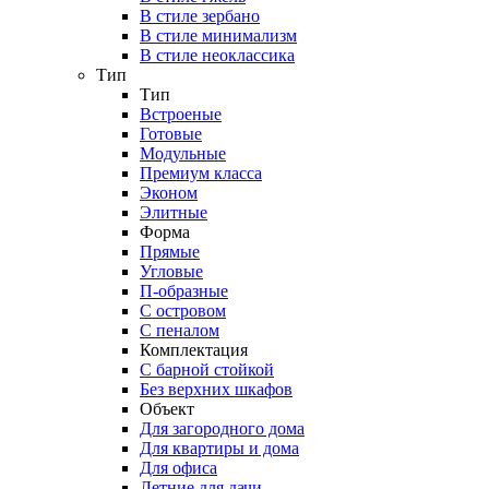
В стиле зербано
В стиле минимализм
В стиле неоклассика
Тип
Тип
Встроеные
Готовые
Модульные
Премиум класса
Эконом
Элитные
Форма
Прямые
Угловые
П-образные
С островом
С пеналом
Комплектация
C барной стойкой
Без верхних шкафов
Объект
Для загородного дома
Для квартиры и дома
Для офиса
Летние для дачи