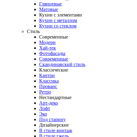
Глянцевые
Матовые
Кухни с элементами
Кухни с металлом
Кухни со стеклом
Стиль
Современные
Модерн
Хай-тек
Фотофасады
Современные
Скандинавский стиль
Классические
Кантри
Классика
Прованс
Ретро
Нестандартные
Арт-деко
Лофт
Эко
Под старину
Дизайнерские
В стиле винтаж
В стиле гжель