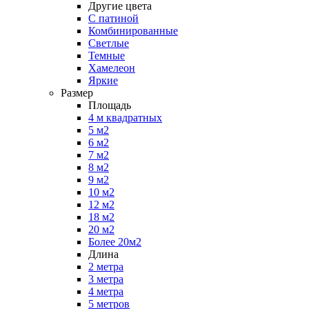
Другие цвета
С патиной
Комбинированные
Светлые
Темные
Хамелеон
Яркие
Размер
Площадь
4 м квадратных
5 м2
6 м2
7 м2
8 м2
9 м2
10 м2
12 м2
18 м2
20 м2
Более 20м2
Длина
2 метра
3 метра
4 метра
5 метров