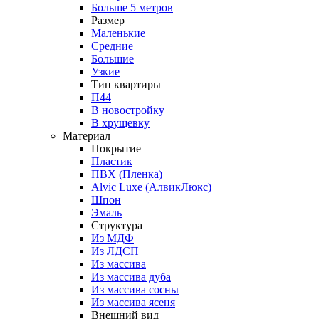
Больше 5 метров
Размер
Маленькие
Средние
Большие
Узкие
Тип квартиры
П44
В новостройку
В хрущевку
Материал
Покрытие
Пластик
ПВХ (Пленка)
Alvic Luxe (АлвикЛюкс)
Шпон
Эмаль
Структура
Из МДФ
Из ЛДСП
Из массива
Из массива дуба
Из массива сосны
Из массива ясеня
Внешний вид