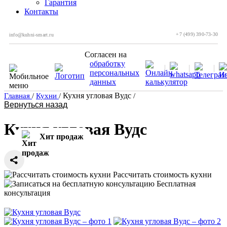
Гарантия
Контакты
+7 (499) 390-73-30
info@kuhni-smart.ru
Согласен на
обработку
персональных
данных
Кухня угловая Вудс
Главная
/
Кухни
/
/
Вернуться назад
Кухня угловая Вудс
Хит продаж
Рассчитать стоимость кухни
Бесплатная
консультация