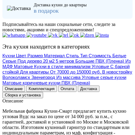
Доставка кухни до квартиры
в подарок
Подписывайтесь на наши социальные сети, следите за
новостями, акциями и спецпредложениями!
Эта кухня находится в категориях
Кухни
Цвет
Размер
Материал
Стиль
Тип
Стоимость
Белые
Серые
Под дерево
20 м2
5 метров
Большие
ПВХ (Пленка)
Из
МДФ
Матовые
Кухни в стиле минимализм
Угловые
C барной
стойкой
Для квартиры
От 70000 до 150000 руб.
В новостройку
Волоколамск
Звенигород
Из массива
Угловые серые кухни
Матовые коричневые кухни
ПВХ (Пленка)
Описание
Комплектация
Оплата
Доставка
Сборка и установка
Описание
Мебельная фабрика Кухни-Смарт предлагает купить кухню
угловая Вудс на заказ по цене от 34 000 руб. за п.м., с
гарантией, доставкой и установкой по Москве и Московской
области. Изготовим кухонный гарнитур по стандартным или
индивидуальным параметрам, из мдф, конфигурация -