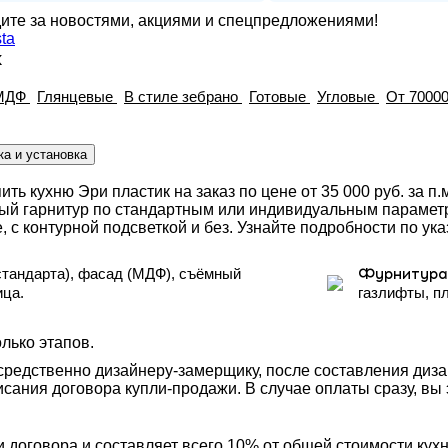
ите за новостями, акциями и спецпредложениями!
х
МДФ
Глянцевые
В стиле зебрано
Готовые
Угловые
От 70000
ка и установка
 кухню Эри пластик на заказ по цене от 35 000 руб. за п.м
ный гарнитур по стандартным или индивидуальным параметра
е, с контурной подсветкой и без. Узнайте подробности по ук
стандарта), фасад (МДФ), съёмный
Фурнитура
ица.
газлифты, п
лько этапов.
осредственно дизайнеру-замерщику, после составления дизай
сания договора купли-продажи. В случае оплаты сразу, вы 
 договора и составляет всего 10% от общей стоимости кух