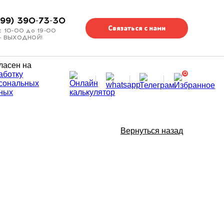
499) 390-73-30
Связаться с нами
с 10-00 до 19-00
 - ВЫХОДНОЙ!
ласен на
аботку
0
сональных
ных
Вернуться назад