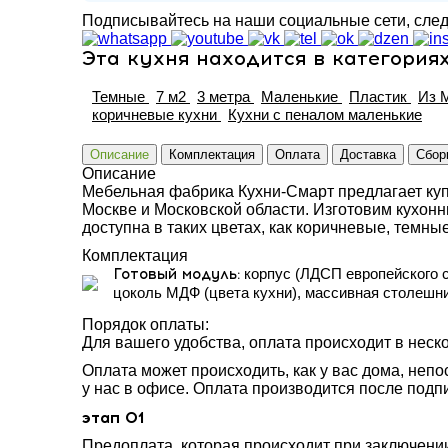
Подписывайтесь на наши социальные сети, след
Эта кухня находится в категория
Темные
7 м2
3 метра
Маленькие
Пластик
Из 
коричневые кухни
Кухни с пеналом маленькие
Описание
Комплектация
Оплата
Доставка
Сбор
Описание
Мебельная фабрика Кухни-Смарт предлагает купить
Москве и Московской области. Изготовим кухон
доступна в таких цветах, как коричневые, темны
Комплектация
Готовый модуль:
корпус (ЛДСП европейского 
цоколь МДФ (цвета кухни), массивная столешн
Порядок оплаты:
Для вашего удобства, оплата происходит в неско
Оплата может происходить, как у вас дома, неп
у нас в офисе. Оплата производится после подпи
этап 01
Предоплата, которая происходит при заключении