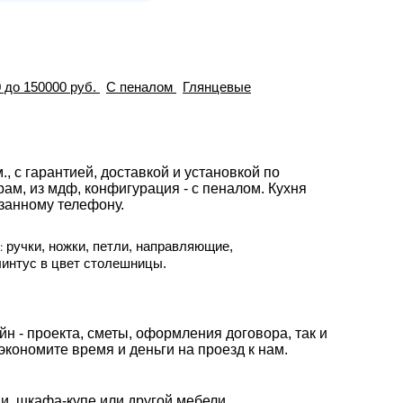
 до 150000 руб.
С пеналом
Глянцевые
., с гарантией, доставкой и установкой по
м, из мдф, конфигурация - с пеналом. Кухня
азанному телефону.
:
ручки, ножки, петли, направляющие,
линтус в цвет столешницы.
н - проекта, сметы, оформления договора, так и
экономите время и деньги на проезд к нам.
ни, шкафа-купе или другой мебели