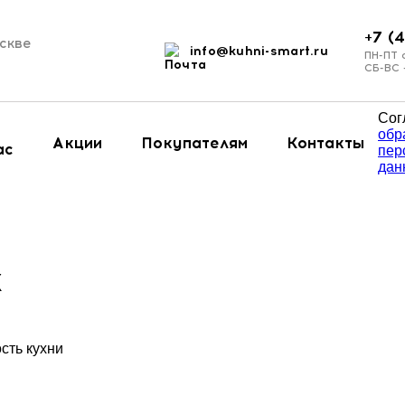
+7 (
скве
info@kuhni-smart.ru
и
ПН-ПТ 
СБ-ВС
Сог
обр
Акции
Покупателям
Контакты
ас
пер
дан
к
сть кухни